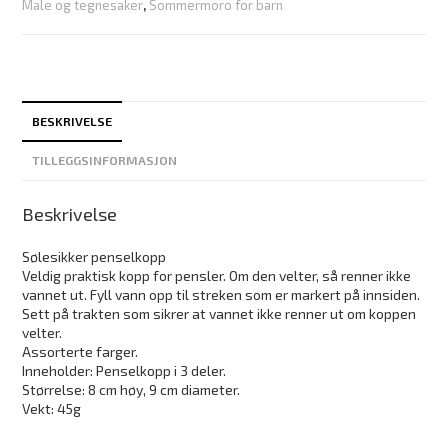
Male og tegnesaker
,
Sommermoro for barn
BESKRIVELSE
TILLEGGSINFORMASJON
Beskrivelse
Sølesikker penselkopp
Veldig praktisk kopp for pensler. Om den velter, så renner ikke
vannet ut. Fyll vann opp til streken som er markert på innsiden.
Sett på trakten som sikrer at vannet ikke renner ut om koppen
velter.
Assorterte farger.
Inneholder: Penselkopp i 3 deler.
Størrelse: 8 cm høy, 9 cm diameter.
Vekt: 45g