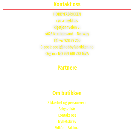
Kontakt oss
HOBBYFABRIKKEN
c/o a-trykk as
Rigetjønnveien 3,
4626 Kristiansand – Norway
Tlf:+47 928 39 255
E-post:
post@hobbyfabrikken.no
Org nr.: NO 959 610 738 MVA
Partnere
Om butikken
Sikkerhet og personvern
Salgsvilkår
Kontakt oss
Nyhetsbrev
Vilkår – Faktura