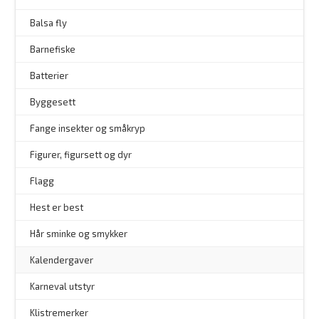
Balsa fly
Barnefiske
Batterier
Byggesett
–
Fange insekter og småkryp
Figurer, figursett og dyr
Flagg
–
Hest er best
Hår sminke og smykker
–
Kalendergaver
Karneval utstyr
Klistremerker