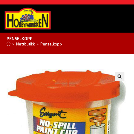
PENSELKOPP
>
Nettbutikk
>
Penselkopp
🔍