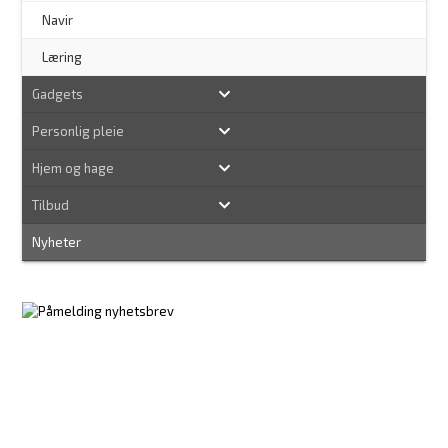
–
Navir
Læring
Gadgets
Personlig pleie
Hjem og hage
Tilbud
Nyheter