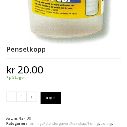
Penselkopp
kr
20.00
7 på lager
-
+
KJØP
Art. nr.
42-100
Kategorier:
Forming
,
Kalendergaver
,
Kunnskap/læring
,
Læring
,