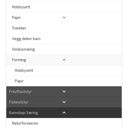
Hobbysett
Papir
Treleker
Vegg dekor barn
–
Vindusmaling
Forming
Hobbysett
Papir
Friluftsutstyr
Fiskeutstyr
Kunnskap/læring
Naturforskeren