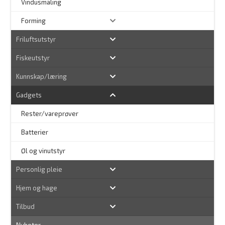
–
Vindusmaling
Forming
Friluftsutstyr
Fiskeutstyr
Kunnskap/læring
Gadgets
Rester/vareprøver
Batterier
Øl og vinutstyr
Personlig pleie
Hjem og hage
Tilbud