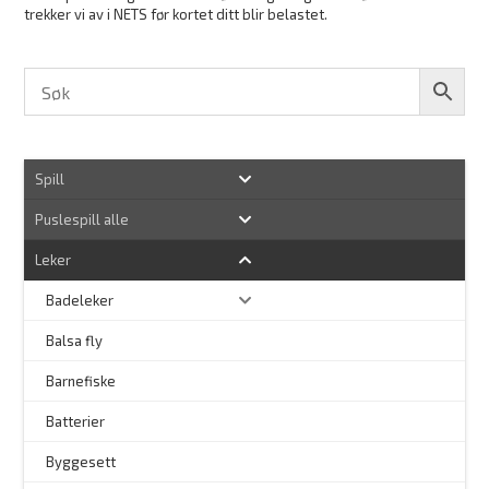
trekker vi av i NETS før kortet ditt blir belastet.
Spill
Puslespill alle
Leker
Badeleker
Balsa fly
Barnefiske
Batterier
Byggesett