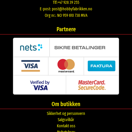
Tlf:+47 928 39 255
E-post:
post@hobbyfabrikken.no
Org nr.: NO 959 610 738 MVA
Partnere
Om butikken
Sikkerhet og personvern
Salgsvilkår
Kontakt oss