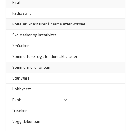
Pirat
Radiostyrt
Rollelek. -barn liker å herme etter voksne.
Skolesaker og kreativitet
Småleker
Sommerleker og utendørs aktiviteter
Sommermoro for barn
–
Star Wars
Hobbysett
Papir
Treleker
Vegg dekor barn