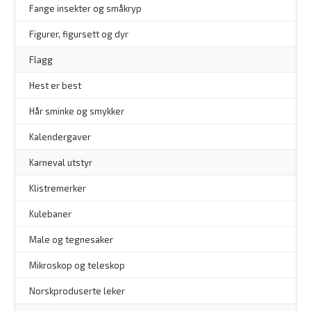
–
Fange insekter og småkryp
Figurer, figursett og dyr
Flagg
–
Hest er best
Hår sminke og smykker
–
Kalendergaver
Karneval utstyr
Klistremerker
Kulebaner
Male og tegnesaker
–
Mikroskop og teleskop
–
Norskproduserte leker