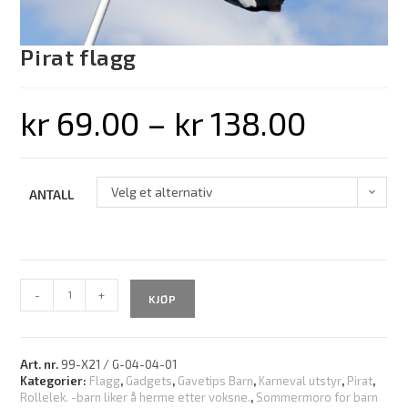
Pirat flagg
kr
69.00
–
kr
138.00
Velg et alternativ
ANTALL
-
+
KJØP
Art. nr.
99-X21 / G-04-04-01
Kategorier:
Flagg
,
Gadgets
,
Gavetips Barn
,
Karneval utstyr
,
Pirat
,
Rollelek. -barn liker å herme etter voksne.
,
Sommermoro for barn