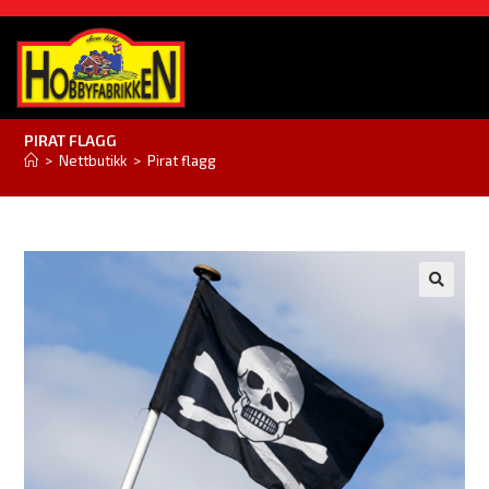
PIRAT FLAGG
>
Nettbutikk
>
Pirat flagg
🔍