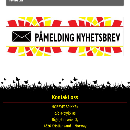
Nyheter
Kontakt oss
HOBBYFABRIKKEN
c/o a-trykk as
Rigetjønnveien 3,
4626 Kristiansand – Norway