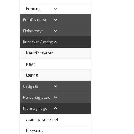
Forming
Friluftsutstyr
Fiskeutstyr
Kunnskap/læring
Naturforskeren
–
Navir
Læring
Gadgets
Personlig pleie
Hjem og hage
Alarm & sikkerhet
–
Belysning