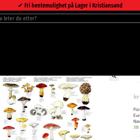
✔︎ Fri hentemulighet på Lager i Kristiansand
P
kr
Flo
Eur
Nav
38