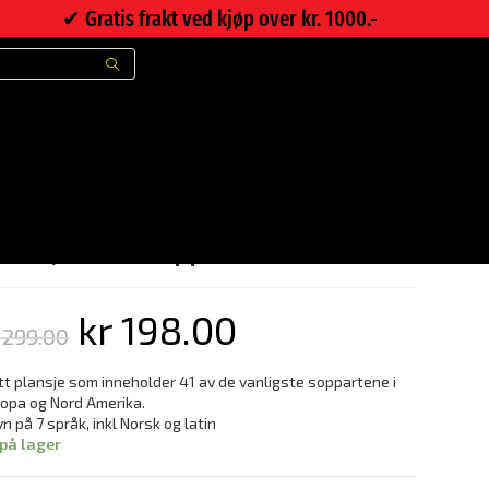
✔︎ Gratis frakt ved kjøp over kr. 1000.-
>
Nettbutikk
>
Plansje med sopp 70 x 100cm.
lansje med sopp 70 x 100cm.
kr
198.00
299.00
tt plansje som inneholder 41 av de vanligste soppartene i
opa og Nord Amerika.
n på 7 språk, inkl Norsk og latin
 på lager