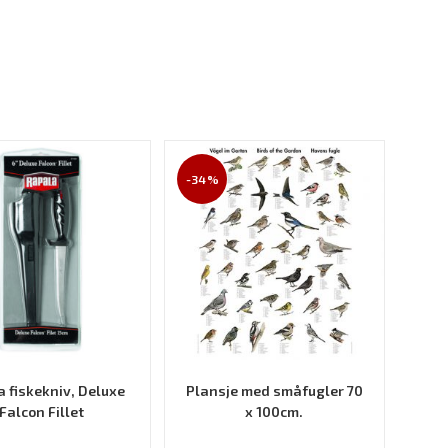
-34%
 fiskekniv, Deluxe
Plansje med småfugler 70
Falcon Fillet
x 100cm.