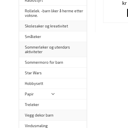
Radiostyrt
kr
Rollelek. -barn liker å herme etter
voksne.
Skolesaker og kreativitet
Småleker
Sommerleker og utendørs
aktiviteter
Sommermoro for barn
–
Star Wars
Hobbysett
Papir
Treleker
Vegg dekor barn
–
Vindusmaling