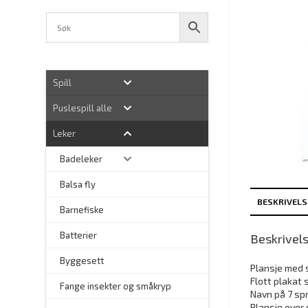
Spill
Puslespill alle
Leker
Badeleker
Balsa fly
BESKRIVELS
Barnefiske
Batterier
Beskrivel
Byggesett
Plansje med 
Flott plakat 
–
Fange insekter og småkryp
Navn på 7 spr
Plansje over