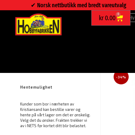
✔︎ Norsk nettbutikk med bredt vareutvalg
0
kr
0.00
PLANSJE MED SOPP 70 X 100CM.
Fraktfritt ved bestilling over kr.
1000.-
-34%
Hentemulighet
Kunder som bor i nærheten av
Kristiansand kan bestille varer og
hente på vårt lager om det er ønskelig.
Velg det du ønsker. Frakten trekker vi
av i NETS før kortet ditt blir belastet.