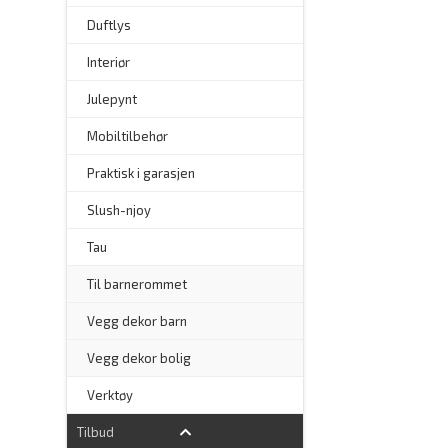
–
Duftlys
–
Interiør
–
Julepynt
Mobiltilbehør
Praktisk i garasjen
–
Slush-njoy
Tau
Til barnerommet
Vegg dekor barn
Vegg dekor bolig
–
Verktøy
Tilbud