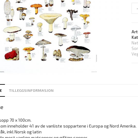
Art
Ka
Nat
Som
Veg
E
TILLEGGSINFORMASJON
se
sopp 70 x 100cm.
som inneholder 41 av de vanliste soppartene i Europa og Nord Amerika.
åk, inkl Norsk og latin
 de mest vanlige matsopper og giftige sopper.