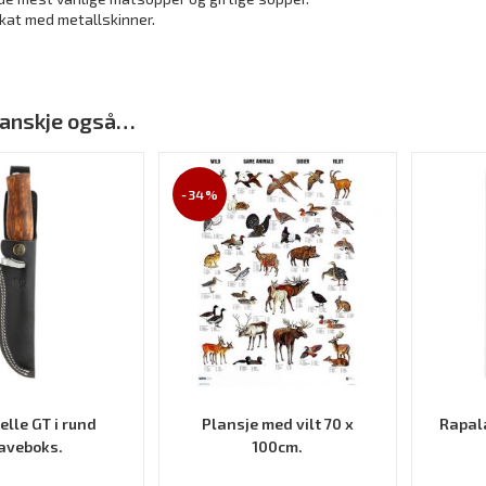
kat med metallskinner.
 kanskje også…
-34%
elle GT i rund
Plansje med vilt 70 x
Rapala
aveboks.
100cm.