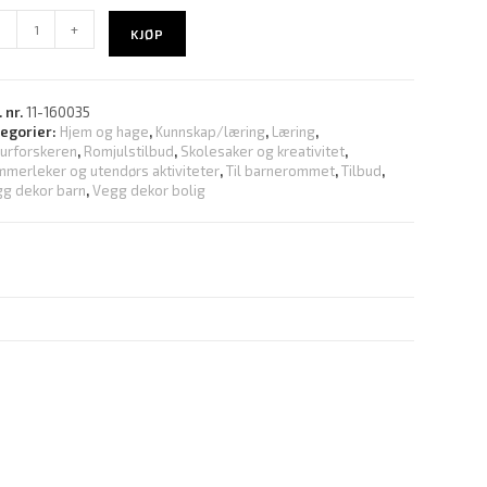
-
+
KJØP
. nr.
11-160035
tegorier:
Hjem og hage
,
Kunnskap/læring
,
Læring
,
urforskeren
,
Romjulstilbud
,
Skolesaker og kreativitet
,
merleker og utendørs aktiviteter
,
Til barnerommet
,
Tilbud
,
g dekor barn
,
Vegg dekor bolig