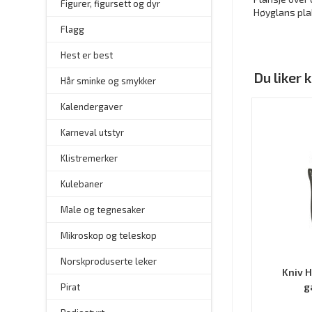
Figurer, figursett og dyr
Høyglans pla
Flagg
–
Hest er best
Du liker
Hår sminke og smykker
–
Kalendergaver
Karneval utstyr
Klistremerker
Kulebaner
Male og tegnesaker
–
Mikroskop og teleskop
–
Norskproduserte leker
Kniv H
g
Pirat