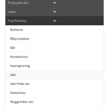
Puslespill alle
Leker
Friluftsutstyr
Batterier
Bålprodukter
–
Båt
Hundeutstyr
–
Impregnering
Jakt
Jakt/fiske div.
Kokeutstyr
Myggmidler etc.