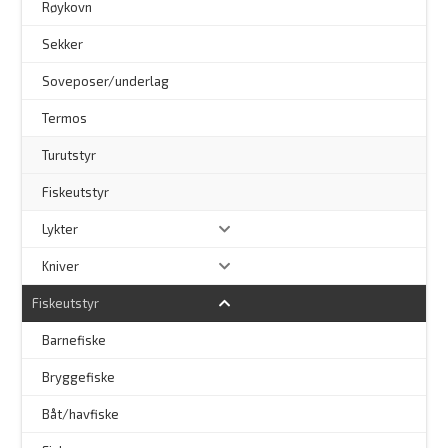
Røykovn
Sekker
Soveposer/underlag
Termos
Turutstyr
Fiskeutstyr
Lykter
Kniver
Fiskeutstyr
Barnefiske
Bryggefiske
Båt/havfiske