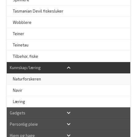
–
Tasmanian Devil fiskesluker
–
Wobblere
Teiner
Teinetau
Tilbehør, fiske
Kunnskap/læring
Naturforskeren
–
Navir
Læring
Gadgets
Personlig pleie
Hjem og hage