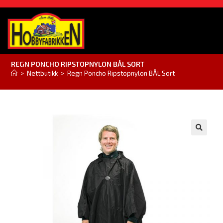
REGN PONCHO RIPSTOPNYLON BÅL SORT
>
Nettbutikk
>
Regn Poncho Ripstopnylon BÅL Sort
🔍