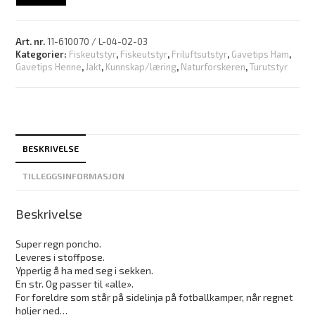
Art. nr.
11-610070 / L-04-02-03
Kategorier:
Fiskeutstyr
,
Fiskeutstyr
,
Friluftsutstyr
,
Gavetips Ham
,
Gavetips Henne
,
Jakt
,
Kunnskap/læring
,
Naturforskeren
,
Turutstyr
BESKRIVELSE
TILLEGGSINFORMASJON
Beskrivelse
Super regn poncho.
Leveres i stoffpose.
Ypperlig å ha med seg i sekken.
En str. Og passer til «alle».
For foreldre som står på sidelinja på fotballkamper, når regnet
høljer ned…