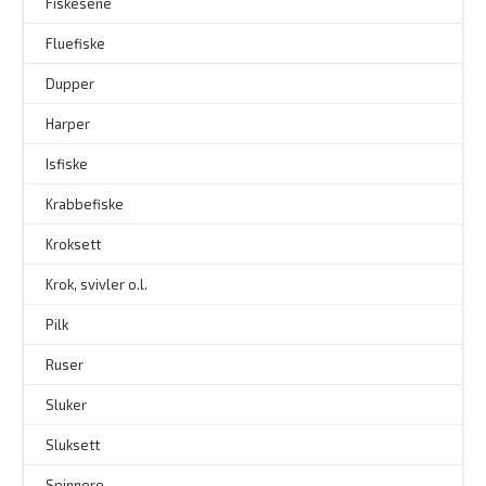
Fiskesene
Fluefiske
–
Dupper
Harper
Isfiske
Krabbefiske
Kroksett
–
Krok, svivler o.l.
Pilk
Ruser
Sluker
Sluksett
Spinnere