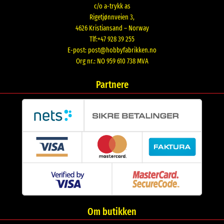
c/o a-trykk as
Rigetjønnveien 3,
4626 Kristiansand – Norway
Tlf:+47 928 39 255
E-post:
post@hobbyfabrikken.no
Org nr.: NO 959 610 738 MVA
Partnere
Om butikken