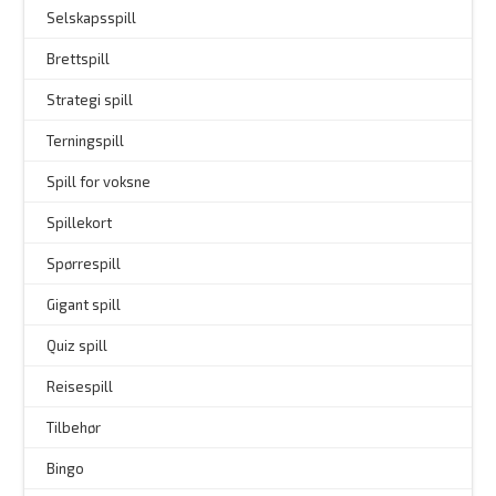
Selskapsspill
Brettspill
Strategi spill
Terningspill
Spill for voksne
Spillekort
Spørrespill
–
Gigant spill
Quiz spill
Reisespill
Tilbehør
–
Bingo