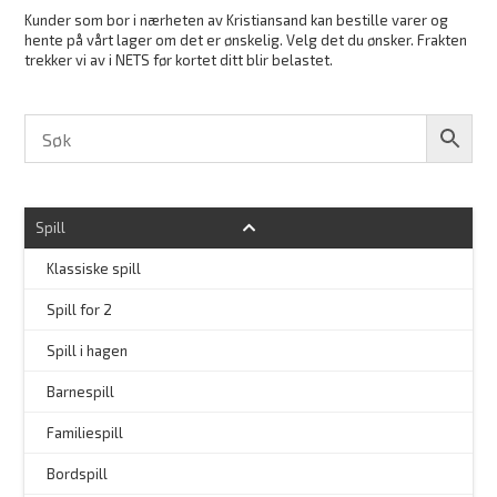
Kunder som bor i nærheten av Kristiansand kan bestille varer og
hente på vårt lager om det er ønskelig. Velg det du ønsker. Frakten
trekker vi av i NETS før kortet ditt blir belastet.
Spill
Klassiske spill
Spill for 2
Spill i hagen
–
Barnespill
Familiespill
Bordspill