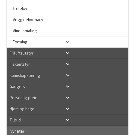
Treleker
Vegg dekor barn
–
Vindusmaling
Forming
Friluftsutstyr
Fiskeutstyr
Kunnskap/læring
Gadgets
Personlig pleie
Hjem og hage
Tilbud
Nyheter