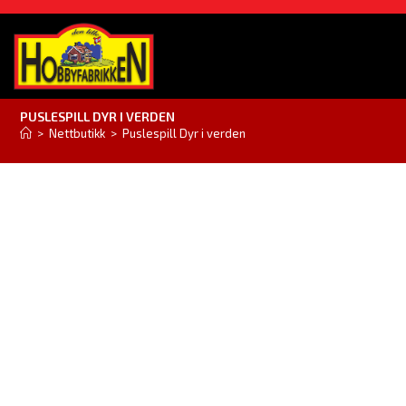
PUSLESPILL DYR I VERDEN
>
Nettbutikk
>
Puslespill Dyr i verden