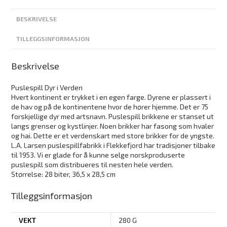
BESKRIVELSE
TILLEGGSINFORMASJON
Beskrivelse
Puslespill Dyr i Verden
Hvert kontinent er trykket i en egen farge. Dyrene er plassert i
de hav og på de kontinentene hvor de hører hjemme. Det er 75
forskjellige dyr med artsnavn. Puslespill brikkene er stanset ut
langs grenser og kystlinjer. Noen brikker har fasong som hvaler
og hai. Dette er et verdenskart med store brikker for de yngste.
L.A. Larsen puslespillfabrikk i Flekkefjord har tradisjoner tilbake
til 1953. Vi er glade for å kunne selge norskproduserte
puslespill som distribueres til nesten hele verden.
Størrelse: 28 biter, 36,5 x 28,5 cm
Tilleggsinformasjon
VEKT
280 G