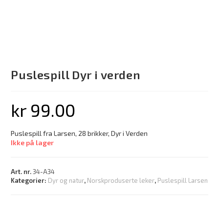
Puslespill Dyr i verden
kr
99.00
Puslespill fra Larsen, 28 brikker, Dyr i Verden
Ikke på lager
Art. nr.
34-A34
Kategorier:
Dyr og natur
,
Norskproduserte leker
,
Puslespill Larsen