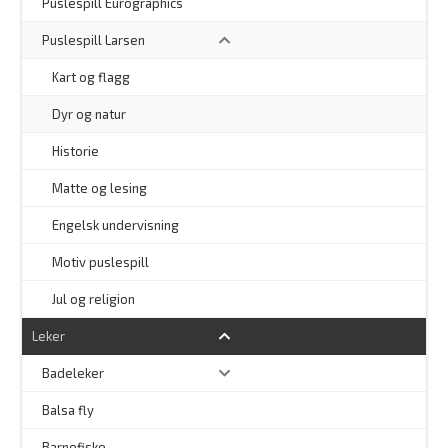
–
Puslespill Eurographics
Puslespill Larsen
–
Kart og flagg
–
Dyr og natur
–
Historie
–
Matte og lesing
–
Engelsk undervisning
–
Motiv puslespill
–
Jul og religion
Leker
Badeleker
Balsa fly
Barnefiske