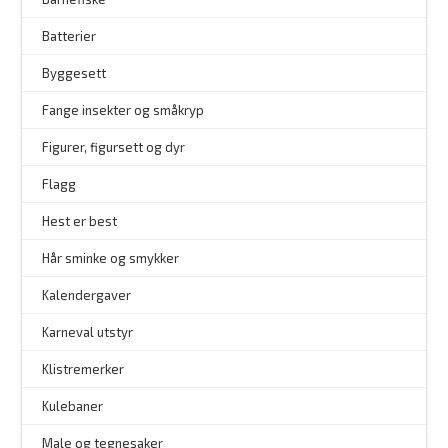
Batterier
Byggesett
–
Fange insekter og småkryp
Figurer, figursett og dyr
Flagg
–
Hest er best
Hår sminke og smykker
–
Kalendergaver
Karneval utstyr
Klistremerker
Kulebaner
Male og tegnesaker