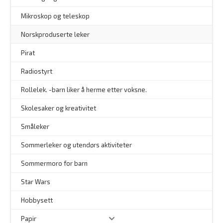
–
Mikroskop og teleskop
–
Norskproduserte leker
Pirat
Radiostyrt
Rollelek. -barn liker å herme etter voksne.
Skolesaker og kreativitet
Småleker
Sommerleker og utendørs aktiviteter
Sommermoro for barn
–
Star Wars
Hobbysett
Papir