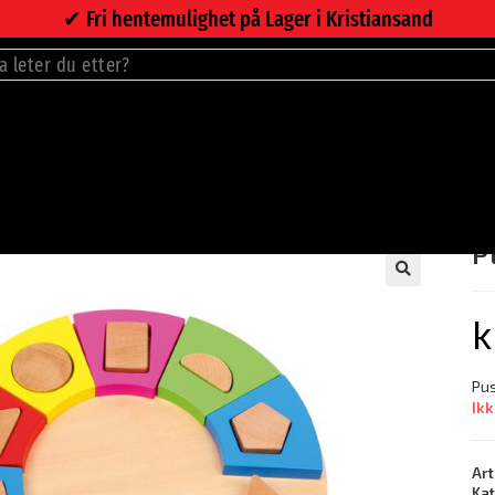
✔︎ Fri hentemulighet på Lager i Kristiansand
P
🔍
k
Pus
Ikk
Art
Ka