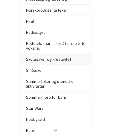
–
Norskproduserte leker
Pirat
Radiostyrt
Rollelek. -barn liker å herme etter
voksne.
Skolesaker og kreativitet
Småleker
Sommerleker og utendørs
aktiviteter
Sommermoro for barn
–
Star Wars
Hobbysett
Papir