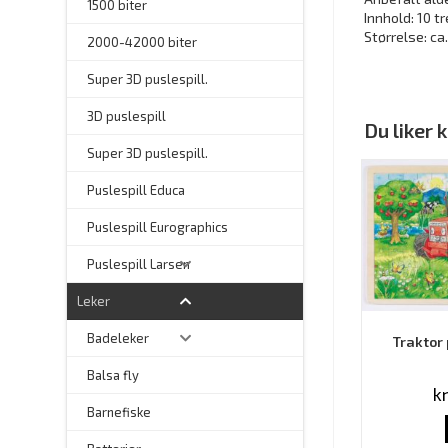
1500 biter
Innhold: 10 tr
Størrelse: ca
2000-42000 biter
–
Super 3D puslespill.
3D puslespill
Du liker
–
Super 3D puslespill.
–
Puslespill Educa
–
Puslespill Eurographics
Puslespill Larsen
Leker
Badeleker
Traktor 
Balsa fly
k
Barnefiske