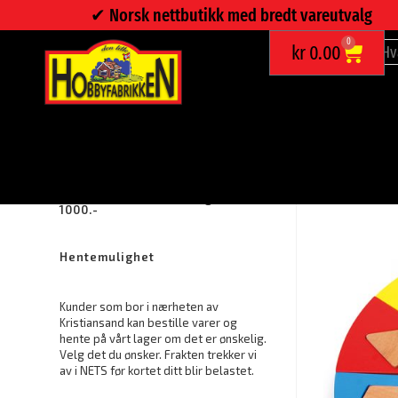
✔︎ Norsk nettbutikk med bredt vareutvalg
0
kr
0.00
PUSLESPILL, GEOMETRISKE FORMER
Fraktfritt ved bestilling over kr.
1000.-
Hentemulighet
Kunder som bor i nærheten av
Kristiansand kan bestille varer og
hente på vårt lager om det er ønskelig.
Velg det du ønsker. Frakten trekker vi
av i NETS før kortet ditt blir belastet.