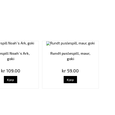
espill Noah`s Ark,
Rundt puslespill, maur,
goki
goki
kr
109.00
kr
59.00
Kjøp
Kjøp