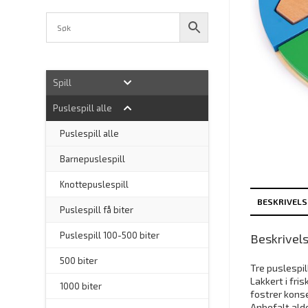
Spill
Puslespill alle
–
Puslespill alle
Barnepuslespill
–
Knottepuslespill
BESKRIVELS
Puslespill få biter
Puslespill 100-500 biter
Beskrivel
500 biter
Tre puslespi
Lakkert i fri
1000 biter
fostrer konse
Anbefalt alder