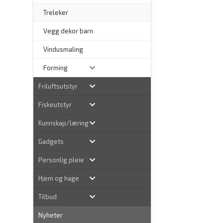
Treleker
Vegg dekor barn
–
Vindusmaling
Forming
Friluftsutstyr
Fiskeutstyr
Kunnskap/læring
Gadgets
Personlig pleie
Hjem og hage
Tilbud
Nyheter