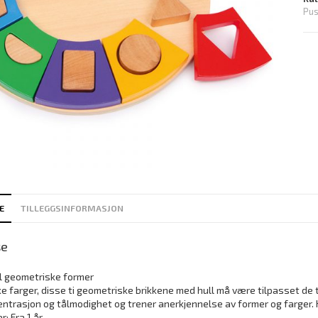
Pus
E
TILLEGGSINFORMASJON
se
ll geometriske former
ske farger, disse ti geometriske brikkene med hull må være tilpasset de 
ntrasjon og tålmodighet og trener anerkjennelse av former og farger. Hj
: Fra 1 år.