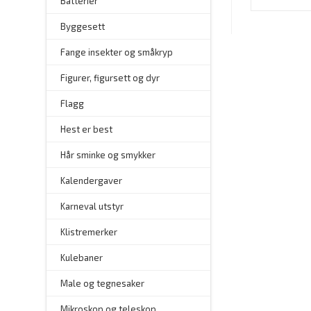
Batterier
Byggesett
–
Fange insekter og småkryp
Figurer, figursett og dyr
Flagg
–
Hest er best
Hår sminke og smykker
–
Kalendergaver
Karneval utstyr
Klistremerker
Kulebaner
Male og tegnesaker
–
Mikroskop og teleskop