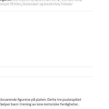
lespill få biter
,
Skolesaker og kreativitet
,
Treleker
tilsvarende figurene på platen. Dette tre puslespillet
elper barn i trening av sine motoriske ferdigheter.