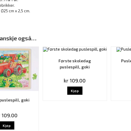
ebrikker.
. Ø25 cm x 2,5 cm.
 kanskje også…
Første skoledag
Pusl
puslespill, goki
kr
109.00
Kjøp
puslespill, goki
r
109.00
Kjøp