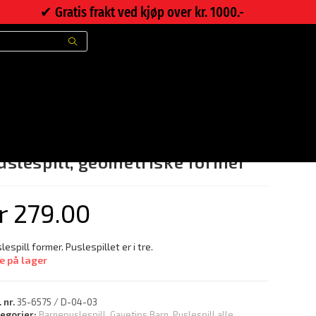
✔︎ Gratis frakt ved kjøp over kr. 1000.-
>
Nettbutikk
>
Puslespill, geometriske former
uslespill, geometriske former
r
279.00
lespill former. Puslespillet er i tre.
e på lager
. nr.
35-6575 / D-04-03
tegorier:
Barnepuslespill
,
Gavetips Barn
,
Puslespill alle
,