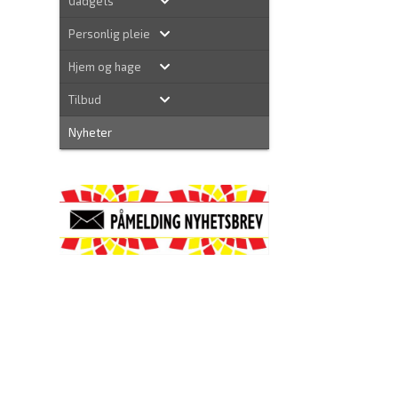
Gadgets
Personlig pleie
Hjem og hage
Tilbud
Nyheter