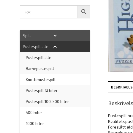
Spill
Puslespill alle
–
Puslespill alle
Barnepuslespill
–
Knottepuslespill
BESKRIVELS
Puslespill få biter
Puslespill 100-500 biter
Beskrivel
500 biter
Puslespill hu
Kvalitetspusl
1000 biter
Foreslått alde
Størrelse: ca