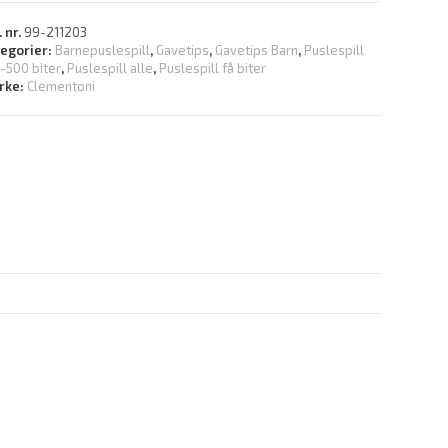
. nr.
99-211203
tegorier:
Barnepuslespill
,
Gavetips
,
Gavetips Barn
,
Puslespill
-500 biter
,
Puslespill alle
,
Puslespill få biter
rke:
Clementoni