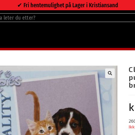
✔︎ Fri hentemulighet på Lager i Kristiansand
>
Nettbutikk
>
Cl
MED 260 BRIKKER
C
p
🔍
b
k
260
Ikk