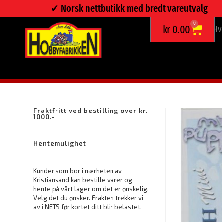
✔︎ Norsk nettbutikk med bredt vareutvalg
0
kr
0.00
CLEMENTONI HUND OG KATT, MY PUPPIES – PUSLESPILL 
Fraktfritt ved bestilling over kr.
1000.-
Hentemulighet
Kunder som bor i nærheten av
Kristiansand kan bestille varer og
hente på vårt lager om det er ønskelig.
Velg det du ønsker. Frakten trekker vi
av i NETS før kortet ditt blir belastet.