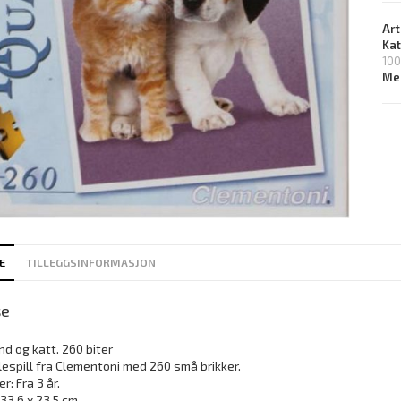
Art
Ka
100
Me
E
TILLEGGSINFORMASJON
se
nd og katt. 260 biter
espill fra Clementoni med 260 små brikker.
r: Fra 3 år.
 33,6 x 23,5 cm.