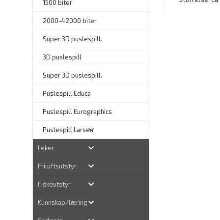
1500 biter
2000-42000 biter
–
Super 3D puslespill.
3D puslespill
–
Super 3D puslespill.
–
Puslespill Educa
–
Puslespill Eurographics
Puslespill Larsen
Leker
Friluftsutstyr
Fiskeutstyr
Kunnskap/læring