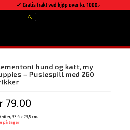
✔︎ Gratis frakt ved kjøp over kr. 1000.-
ementoni hund og katt, my puppies – Puslespill med 260 brikker
lementoni hund og katt, my
uppies – Puslespill med 260
rikker
r
79.00
 biter, 33,6 x 23,5 cm.
e på lager