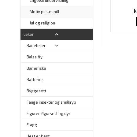
–
Engelsk undervisning
k
–
Motiv puslespill
–
Jul og religion
Leker
Badeleker
Balsa fly
Barnefiske
Batterier
Byggesett
–
Fange insekter og småkryp
Figurer, figursett og dyr
Flagg
–
Hest er best