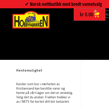
✔︎ Norsk nettbutikk med bredt vareutvalg
0
kr
0.00
PUSLESPILL MÅNEN
Fraktfritt ved bestilling over kr.
1000.-
Hentemulighet
Kunder som bor i nærheten av
Kristiansand kan bestille varer og
hente på vårt lager om det er ønskelig.
Velg det du ønsker. Frakten trekker vi
av i NETS før kortet ditt blir belastet.