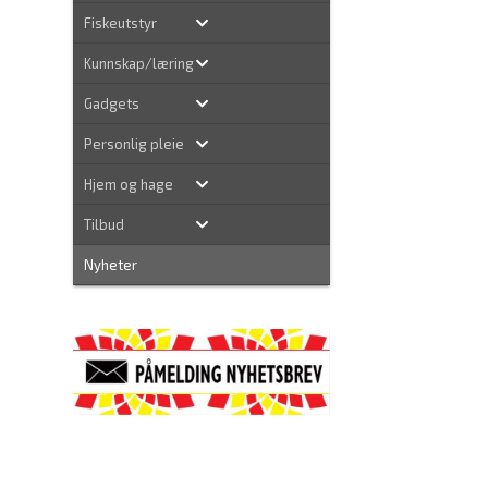
Fiskeutstyr
Kunnskap/læring
Gadgets
Personlig pleie
Hjem og hage
Tilbud
Nyheter