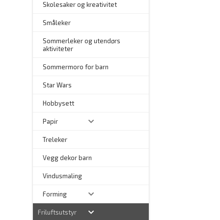
Skolesaker og kreativitet
Småleker
Sommerleker og utendørs
aktiviteter
Sommermoro for barn
–
Star Wars
Hobbysett
Papir
Treleker
Vegg dekor barn
–
Vindusmaling
Forming
Friluftsutstyr