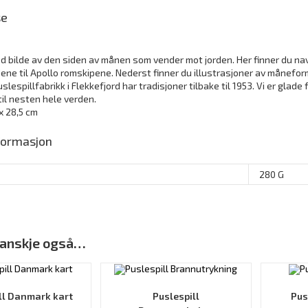
se
d bilde av den siden av månen som vender mot jorden. Her finner du na
ene til Apollo romskipene. Nederst finner du illustrasjoner av månefo
uslespillfabrikk i Flekkefjord har tradisjoner tilbake til 1953. Vi er gl
til nesten hele verden.
 x 28,5 cm
nformasjon
280 G
 kanskje også…
ll Danmark kart
Puslespill
Pus