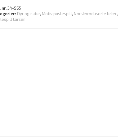
. nr.
34-SS5
tegorier:
Dyr og natur
,
Motiv puslespill
,
Norskproduserte leker
,
lespill Larsen