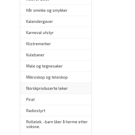
Hår sminke og smykker
–
Kalendergaver
Karneval utstyr
Klistremerker
Kulebaner
Male og tegnesaker
–
Mikroskop og teleskop
–
Norskproduserte leker
Pirat
Radiostyrt
Rollelek. -barn liker å herme etter
voksne.