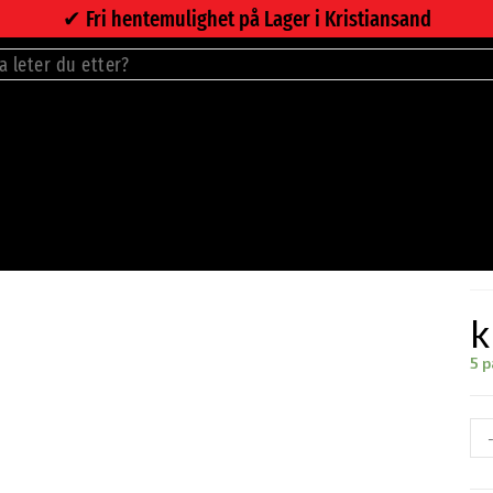
✔︎ Fri hentemulighet på Lager i Kristiansand
P
k
5 p