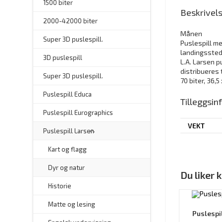
1500 biter
Beskrivel
2000-42000 biter
Månen
–
Super 3D puslespill.
Puslespill me
landingssted
3D puslespill
L.A. Larsen p
distribueres 
–
Super 3D puslespill.
70 biter, 36,5
–
Puslespill Educa
Tilleggsi
–
Puslespill Eurographics
VEKT
Puslespill Larsen
–
Kart og flagg
–
Dyr og natur
Du liker
–
Historie
–
Matte og lesing
Puslespi