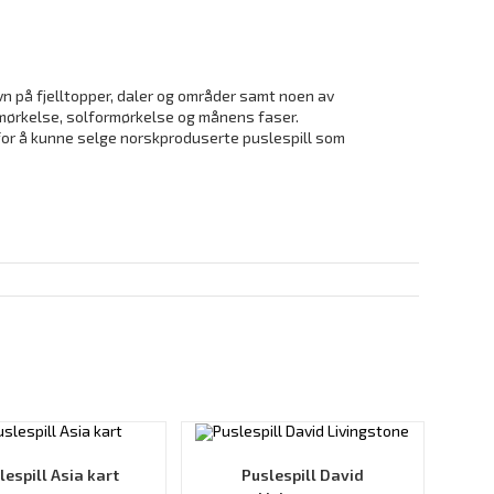
vn på fjelltopper, daler og områder samt noen av
rmørkelse, solformørkelse og månens faser.
ade for å kunne selge norskproduserte puslespill som
lespill Asia kart
Puslespill David