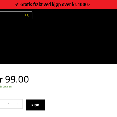
✔︎ Gratis frakt ved kjøp over kr. 1000.-
>
Nettbutikk
>
Puslespill Månen
uslespill Månen
r
99.00
å lager
-
+
KJØP