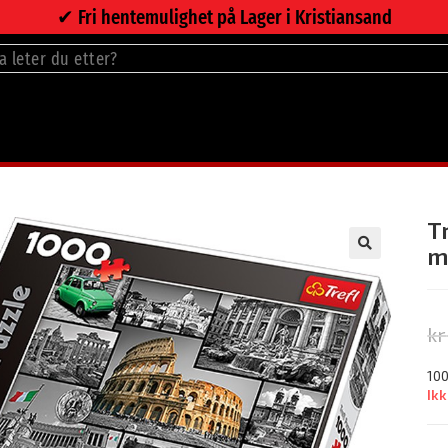
✔︎ Fri hentemulighet på Lager i Kristiansand
>
T
m
kr
100
Ikk