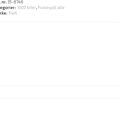
. nr.
35-8746
tegorier:
1000 biter
,
Puslespill alle
rke:
Trefl