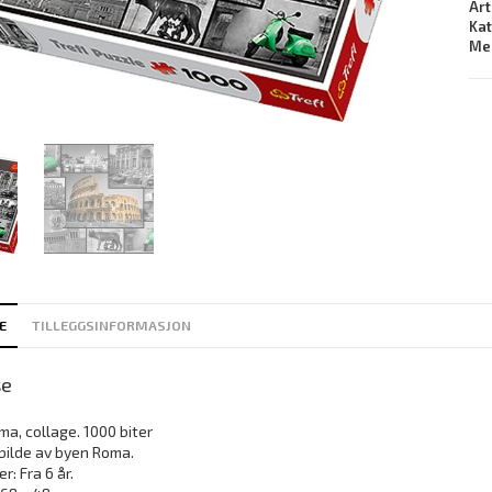
Art
Ka
Me
E
TILLEGGSINFORMASJON
se
ma, collage. 1000 biter
 bilde av byen Roma.
r: Fra 6 år.