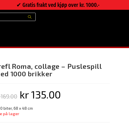
✔︎ Gratis frakt ved kjøp over kr. 1000.-
Nettbutikk
>
Trefl Roma, collage – Puslespill med 1000 brikker
refl Roma, collage – Puslespill
ed 1000 brikker
kr
135.00
169.00
0 biter, 68 x 48 cm
e på lager