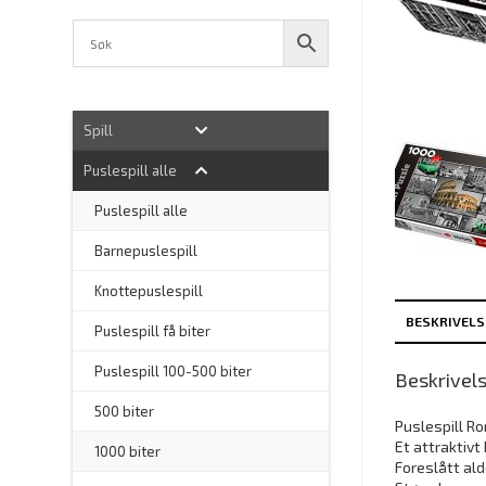
Spill
Puslespill alle
–
Puslespill alle
Barnepuslespill
–
Knottepuslespill
BESKRIVELS
Puslespill få biter
Puslespill 100-500 biter
Beskrivel
500 biter
Puslespill Ro
Et attraktivt
1000 biter
Foreslått alde