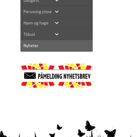
Gadgets
Personlig pleie
Hjem og hage
Tilbud
Nyheter