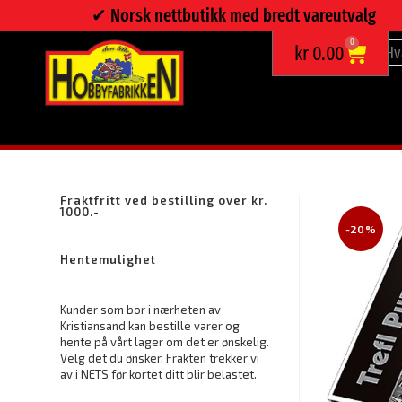
✔︎ Norsk nettbutikk med bredt vareutvalg
0
kr
0.00
TREFL ROMA, COLLAGE – PUSLESPILL MED 1000 BRIKKER
Fraktfritt ved bestilling over kr.
1000.-
-20%
Hentemulighet
Kunder som bor i nærheten av
Kristiansand kan bestille varer og
hente på vårt lager om det er ønskelig.
Velg det du ønsker. Frakten trekker vi
av i NETS før kortet ditt blir belastet.