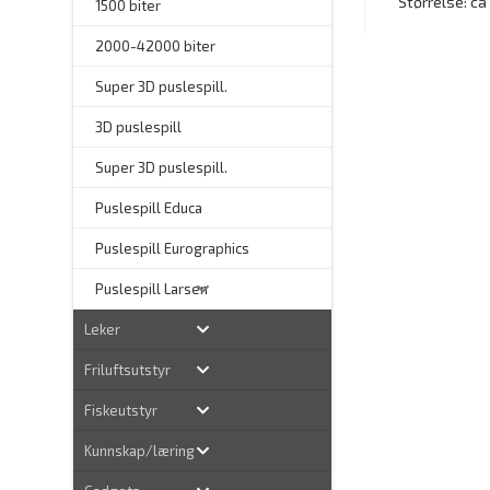
Størrelse: ca
1500 biter
2000-42000 biter
–
Super 3D puslespill.
3D puslespill
–
Super 3D puslespill.
–
Puslespill Educa
–
Puslespill Eurographics
Puslespill Larsen
Leker
Friluftsutstyr
Fiskeutstyr
Kunnskap/læring