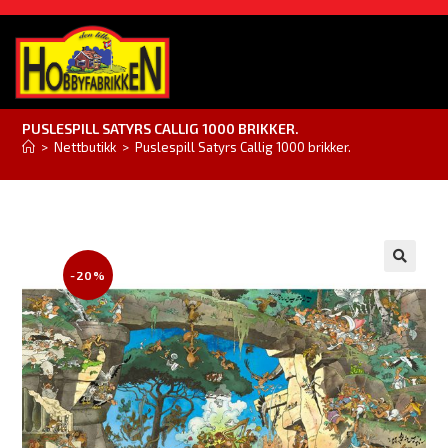
PUSLESPILL SATYRS CALLIG 1000 BRIKKER.
>
Nettbutikk
>
Puslespill Satyrs Callig 1000 brikker.
-20%
🔍