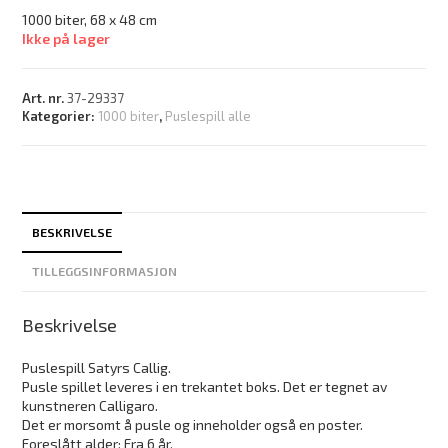
1000 biter, 68 x 48 cm
Ikke på lager
Art. nr.
37-29337
Kategorier:
1000 biter
,
Puslespill alle
BESKRIVELSE
TILLEGGSINFORMASJON
Beskrivelse
Puslespill Satyrs Callig.
Pusle spillet leveres i en trekantet boks. Det er tegnet av
kunstneren Calligaro.
Det er morsomt å pusle og inneholder også en poster.
Foreslått alder: Fra 6 år.