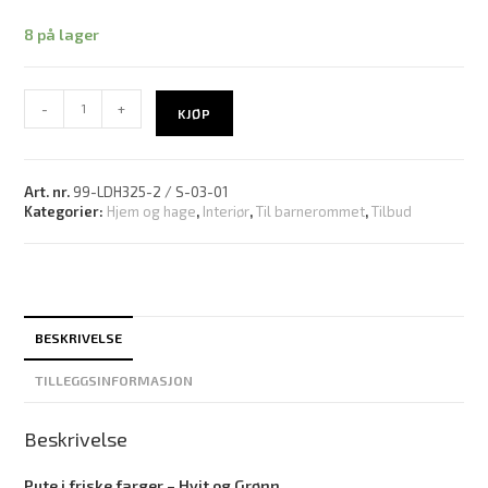
8 på lager
-
+
KJØP
Art. nr.
99-LDH325-2 / S-03-01
Kategorier:
Hjem og hage
,
Interiør
,
Til barnerommet
,
Tilbud
BESKRIVELSE
TILLEGGSINFORMASJON
Beskrivelse
Pute i friske farger – Hvit og Grønn