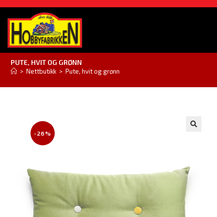
PUTE, HVIT OG GRØNN
>
Nettbutikk
>
Pute, hvit og grønn
-26%
🔍