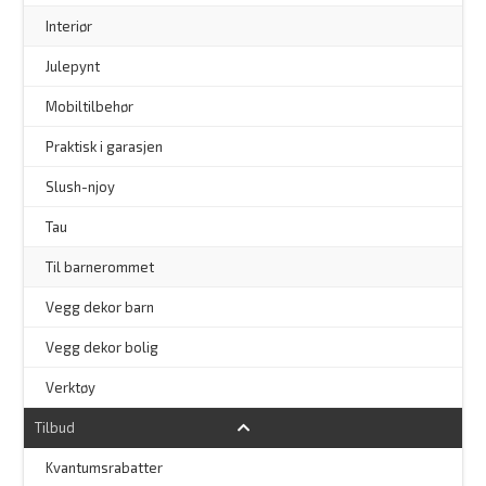
–
Interiør
–
Julepynt
Mobiltilbehør
Praktisk i garasjen
–
Slush-njoy
Tau
Til barnerommet
Vegg dekor barn
Vegg dekor bolig
–
Verktøy
Tilbud
Kvantumsrabatter