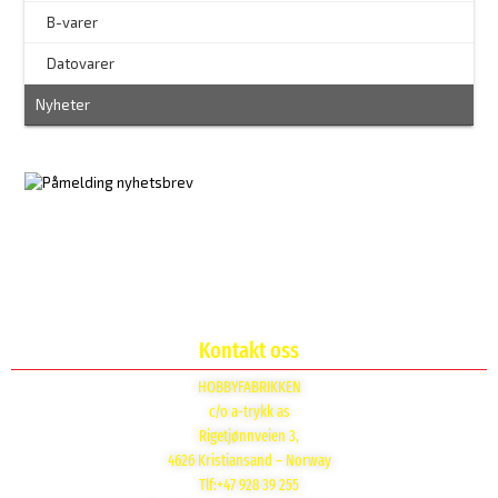
–
B-varer
–
Datovarer
Nyheter
Kontakt oss
HOBBYFABRIKKEN
c/o a-trykk as
Rigetjønnveien 3,
4626 Kristiansand – Norway
Tlf:+47 928 39 255