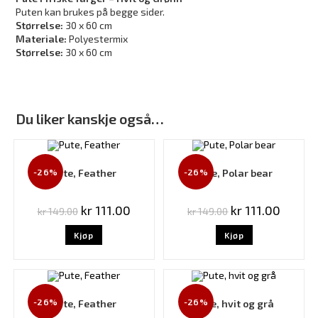
Puten kan brukes på begge sider.
Størrelse:
30 x 60 cm
Materiale:
Polyestermix
Størrelse:
30 x 60 cm
Du liker kanskje også…
-26%
-26%
Pute, Feather
Pute, Polar bear
kr
111.00
kr
111.00
kr
149.00
kr
149.00
Kjøp
Kjøp
-26%
-26%
Pute, Feather
Pute, hvit og grå