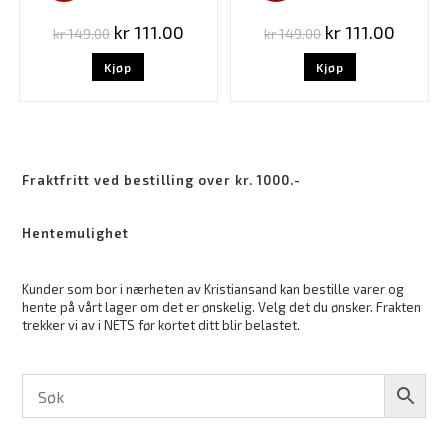
kr
111.00
kr
111.00
kr
149.00
kr
149.00
Kjøp
Kjøp
Fraktfritt ved bestilling over kr. 1000.-
Hentemulighet
Kunder som bor i nærheten av Kristiansand kan bestille varer og
hente på vårt lager om det er ønskelig. Velg det du ønsker. Frakten
trekker vi av i NETS før kortet ditt blir belastet.