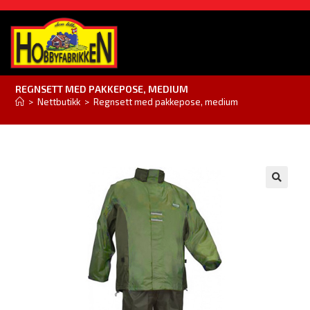
REGNSETT MED PAKKEPOSE, MEDIUM
>
Nettbutikk
>
Regnsett med pakkepose, medium