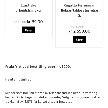
Elastiske
Regatta Fisherman
arbeidshansker
Bukse/Jakke størrelse
S.
kr
39.00
kr
69.00
kr
3,799.00
Kjøp
kr
2,590.00
Kjøp
Fraktfritt ved bestilling over kr. 1000.-
Hentemulighet
Kunder som bor i nærheten av Kristiansand kan bestille varer og
hente på vårt lager om det er ønskelig. Velg det du ønsker. Frakten
trekker vi av i NETS før kortet ditt blir belastet.