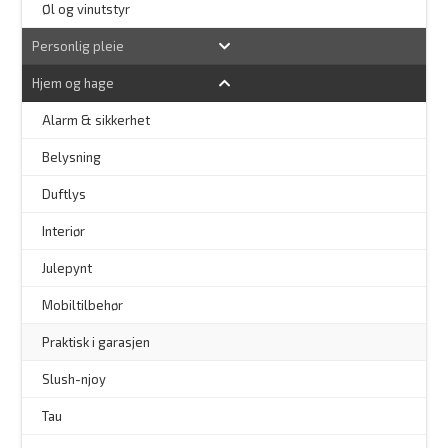
Øl og vinutstyr
Personlig pleie
Hjem og hage
Alarm & sikkerhet
–
Belysning
–
Duftlys
–
Interiør
–
Julepynt
Mobiltilbehør
Praktisk i garasjen
–
Slush-njoy
Tau