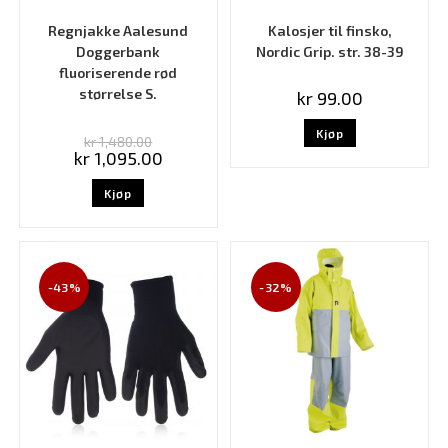
Regnjakke Aalesund
Kalosjer til finsko,
Doggerbank
Nordic Grip. str. 38-39
fluoriserende rød
størrelse S.
kr
99.00
Kjøp
kr
1,480.00
kr
1,095.00
Kjøp
-43%
-32%