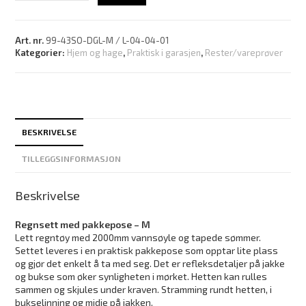
Art. nr.
99-43SO-DGL-M / L-04-04-01
Kategorier:
Hjem og hage
,
Praktisk i garasjen
,
Rester/vareprøver
BESKRIVELSE
TILLEGGSINFORMASJON
Beskrivelse
Regnsett med pakkepose – M
Lett regntøy med 2000mm vannsøyle og tapede sømmer.
Settet leveres i en praktisk pakkepose som opptar lite plass
og gjør det enkelt å ta med seg. Det er refleksdetaljer på jakke
og bukse som øker synligheten i mørket. Hetten kan rulles
sammen og skjules under kraven. Stramming rundt hetten, i
bukselinning og midje på jakken.