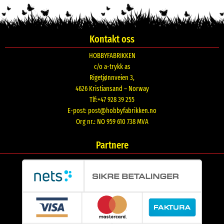
Kontakt oss
HOBBYFABRIKKEN
c/o a-trykk as
Rigetjønnveien 3,
4626 Kristiansand – Norway
Tlf:+47 928 39 255
E-post:
post@hobbyfabrikken.no
Org nr.: NO 959 610 738 MVA
Partnere