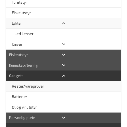
Turutstyr
Fiskeutstyr
Lykter
Led Lenser
Kniver
Fiskeutstyr
Kunnskap/læring
Gadgets
Rester/vareprøver
Batterier
Øl og vinutstyr
Personlig pleie