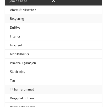
Hjem og hage
Alarm & sikkerhet
–
Belysning
–
Duftlys
–
Interiør
–
Julepynt
Mobiltilbehør
Praktisk i garasjen
–
Slush-njoy
Tau
Til barnerommet
Vegg dekor barn