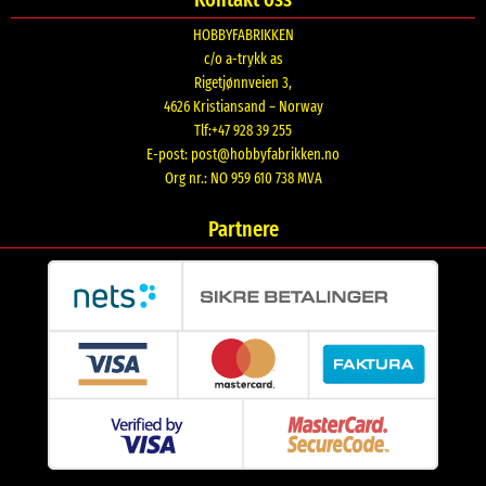
HOBBYFABRIKKEN
c/o a-trykk as
Rigetjønnveien 3,
4626 Kristiansand – Norway
Tlf:+47 928 39 255
E-post:
post@hobbyfabrikken.no
Org nr.: NO 959 610 738 MVA
Partnere