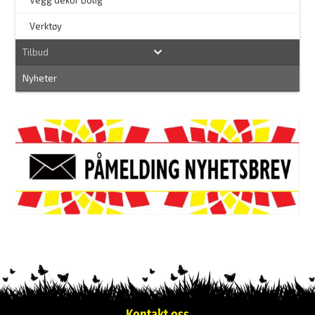
Vegg dekor bolig
–
Verktøy
Tilbud
Nyheter
Kontakt oss