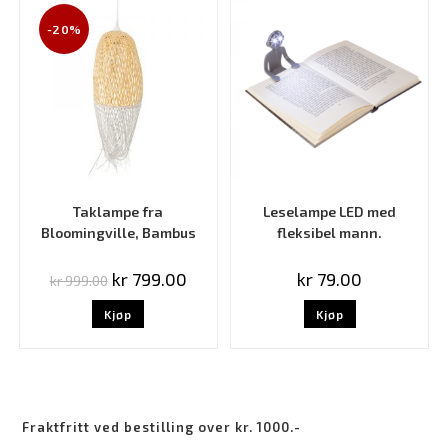
-20%
Taklampe fra
Leselampe LED med
Bloomingville, Bambus
fleksibel mann.
kr
799.00
kr
79.00
kr
999.00
Kjøp
Kjøp
Fraktfritt ved bestilling over kr. 1000.-