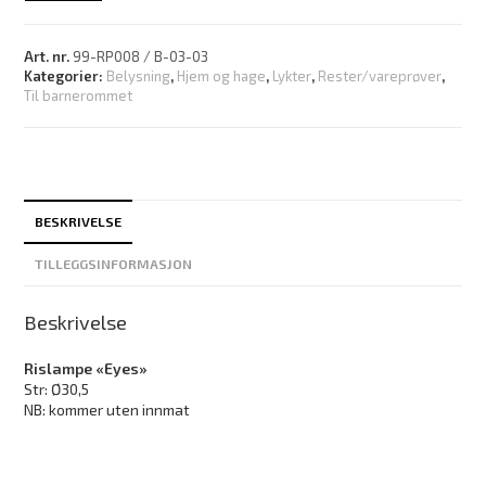
Art. nr.
99-RP008 / B-03-03
Kategorier:
Belysning
,
Hjem og hage
,
Lykter
,
Rester/vareprøver
,
Til barnerommet
BESKRIVELSE
TILLEGGSINFORMASJON
Beskrivelse
Rislampe «Eyes»
Str: Ø30,5
NB: kommer uten innmat