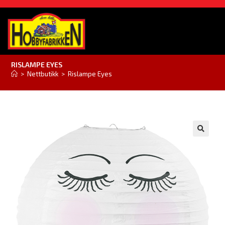
RISLAMPE EYES
>
Nettbutikk
>
Rislampe Eyes