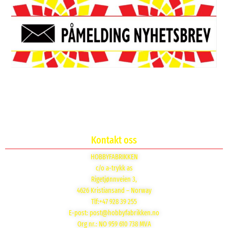
Kontakt oss
HOBBYFABRIKKEN
c/o a-trykk as
Rigetjønnveien 3,
4626 Kristiansand – Norway
Tlf:+47 928 39 255
E-post:
post@hobbyfabrikken.no
Org nr.: NO 959 610 738 MVA