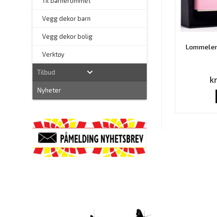
Til barnerommet
Vegg dekor barn
Vegg dekor bolig
Lommelerk
–
Verktøy
Tilbud
k
Nyheter