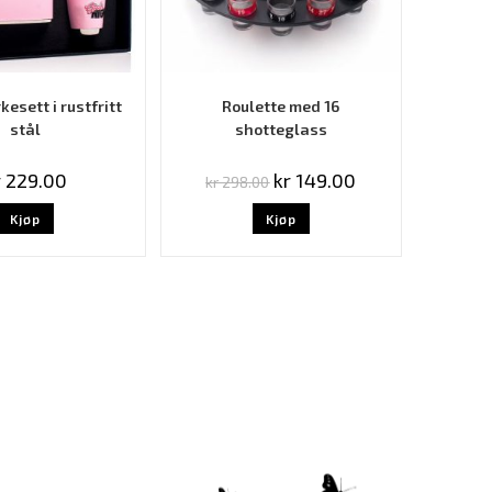
esett i rustfritt
Roulette med 16
stål
shotteglass
r
229.00
kr
149.00
kr
298.00
Kjøp
Kjøp