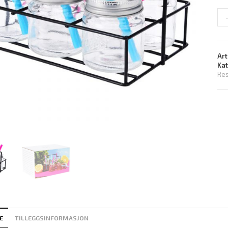
Art
Ka
Res
E
TILLEGGSINFORMASJON