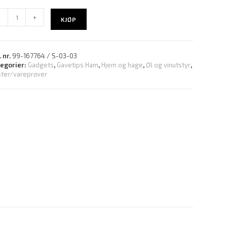
-
+
KJØP
. nr.
99-167764 / S-03-03
tegorier:
Gadgets
,
Gavetips Ham
,
Hjem og hage
,
Øl og vinutstyr
,
ter/vareprøver