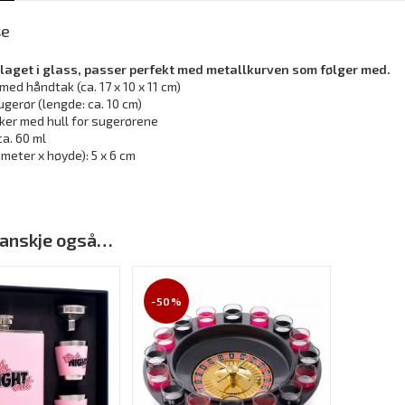
se
 laget i glass, passer perfekt med metallkurven som følger med.
med håndtak (ca. 17 x 10 x 11 cm)
ugerør (lengde: ca. 10 cm)
rker med hull for sugerørene
ca. 60 ml
iameter x høyde): 5 x 6 cm
 kanskje også…
-50%