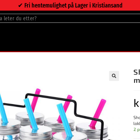
✔︎ Fri hentemulighet på Lager i Kristiansand
S
m
🔍
k
Sho
lok
2 