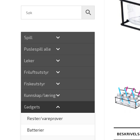
Spill
Puslespill alle
Leker
Friluftsutstyr
Fiskeutstyr
Kunnskap/læring
Gadgets
Rester/vareprøver
Batterier
BESKRIVELS