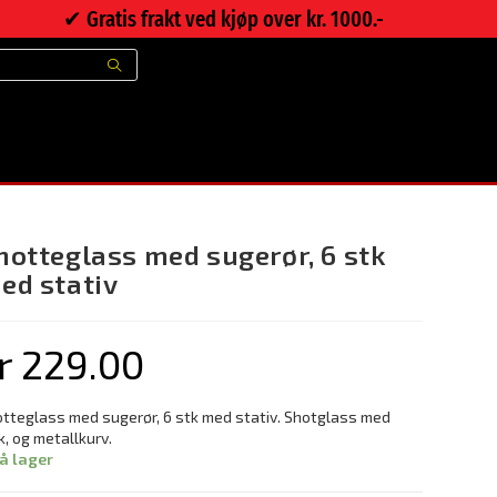
✔︎ Gratis frakt ved kjøp over kr. 1000.-
>
Nettbutikk
>
Shotteglass med sugerør, 6 stk med stativ
hotteglass med sugerør, 6 stk
ed stativ
r
229.00
tteglass med sugerør, 6 stk med stativ. Shotglass med
k, og metallkurv.
på lager