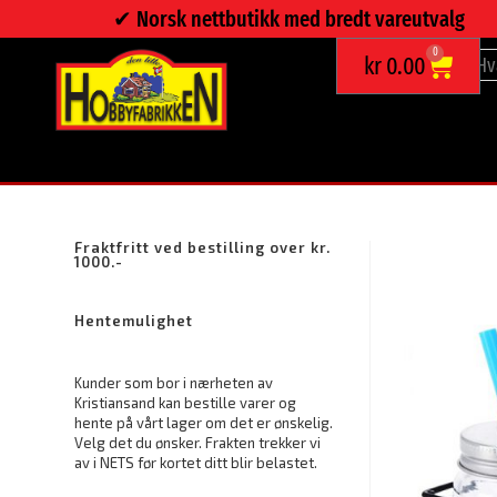
✔︎ Norsk nettbutikk med bredt vareutvalg
0
kr
0.00
SHOTTEGLASS MED SUGERØR, 6 STK MED STATIV
Fraktfritt ved bestilling over kr.
1000.-
Hentemulighet
Kunder som bor i nærheten av
Kristiansand kan bestille varer og
hente på vårt lager om det er ønskelig.
Velg det du ønsker. Frakten trekker vi
av i NETS før kortet ditt blir belastet.