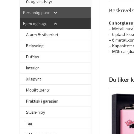
Øl og vinutstyr
Beskrivel
Personlig pleie
6 shotglass
Hjem og hage
– Metallkurv 
– 6 plastikks
Alarm & sikkerhet
– 6 metallko
– Kapasitet: 
–
Belysning
– Mål: ca. (d
–
Duftlys
–
Interiør
Du liker
–
Julepynt
Mobiltilbehør
Praktisk i garasjen
–
Slush-njoy
Tau