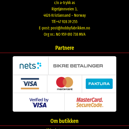
c/o a-trykk as
Rigetjønnveien 3,
4626 Kristiansand – Norway
Tlf:+47 928 39 255
E-post:
post@hobbyfabrikken.no
Org nr.: NO 959 610 738 MVA
Partnere
Om butikken