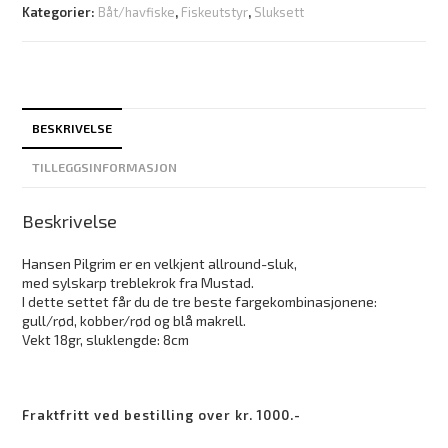
Kategorier:
Båt/havfiske
,
Fiskeutstyr
,
Sluksett
BESKRIVELSE
TILLEGGSINFORMASJON
Beskrivelse
Hansen Pilgrim er en velkjent allround-sluk,
med sylskarp treblekrok fra Mustad.
I dette settet får du de tre beste fargekombinasjonene:
gull/rød, kobber/rød og blå makrell.
Vekt 18gr, sluklengde: 8cm
Fraktfritt ved bestilling over kr. 1000.-