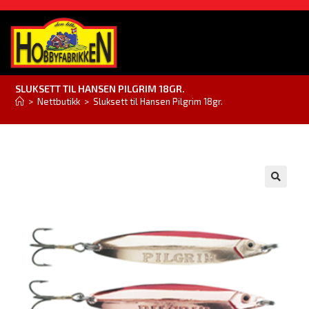
SLUKSETT TIL HANSEN PILGRIM 18GR.
>
Nettbutikk
>
Sluksett til Hansen Pilgrim 18gr.
🔍