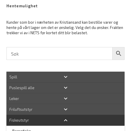
Hentemulighet
Kunder som bor i nærheten av Kristiansand kan bestille varer og
hente på vårt lager om det er ønskelig. Velg det du ønsker. Frakten
trekker vi av i NETS før kortet ditt blir belastet.
Spill
Puslespill alle
Leker
Friluftsutstyr
Fiskeutstyr