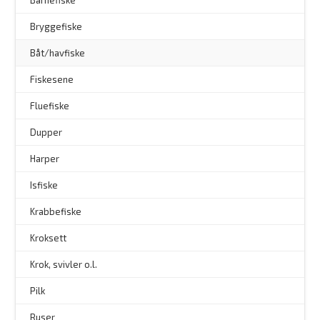
Barnefiske
Bryggefiske
Båt/havfiske
Fiskesene
Fluefiske
–
Dupper
Harper
Isfiske
Krabbefiske
Kroksett
–
Krok, svivler o.l.
Pilk
Ruser