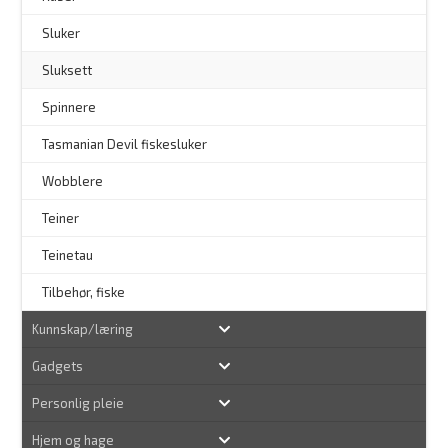
Sluker
Sluksett
Spinnere
–
Tasmanian Devil fiskesluker
–
Wobblere
Teiner
Teinetau
Tilbehør, fiske
Kunnskap/læring
Gadgets
Personlig pleie
Hjem og hage