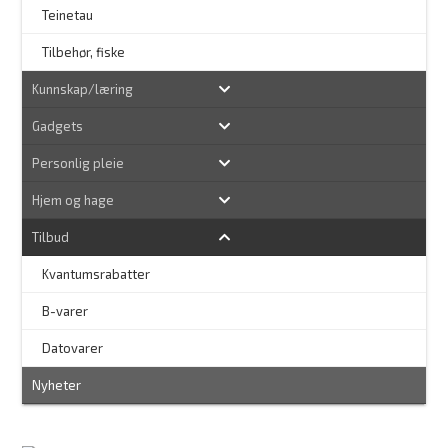
Teinetau
Tilbehør, fiske
Kunnskap/læring
Gadgets
Personlig pleie
Hjem og hage
Tilbud
Kvantumsrabatter
–
B-varer
–
Datovarer
Nyheter