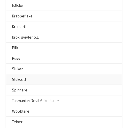
Isfiske
Krabbefiske
Kroksett
–
Krok, svivler o.l.
Pilk
Ruser
Sluker
Sluksett
Spinnere
–
Tasmanian Devil fiskesluker
–
Wobblere
Teiner