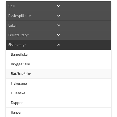
Spill
Puslespill alle
Leker
Friluftsutstyr
Fiskeutstyr
Barnefiske
Bryggefiske
Båt/havfiske
Fiskesene
Fluefiske
–
Dupper
Harper