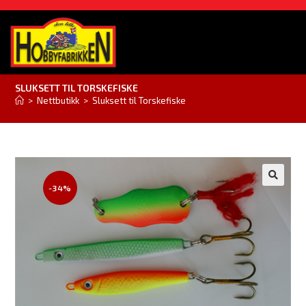
SLUKSETT TIL TORSKEFISKE
>
Nettbutikk
>
Sluksett til Torskefiske
-34%
🔍