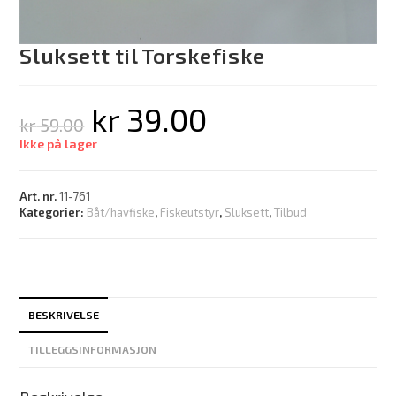
Sluksett til Torskefiske
kr
39.00
kr
59.00
Ikke på lager
Art. nr.
11-761
Kategorier:
Båt/havfiske
,
Fiskeutstyr
,
Sluksett
,
Tilbud
BESKRIVELSE
TILLEGGSINFORMASJON