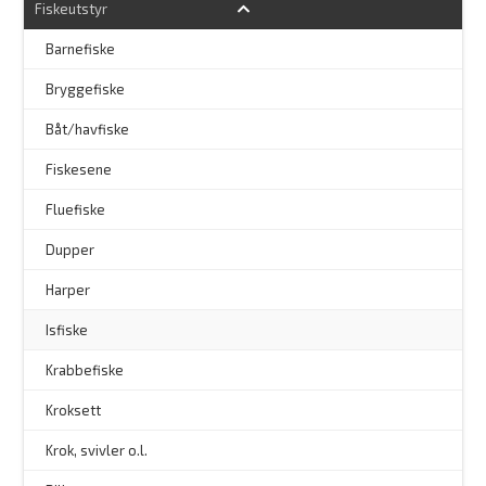
Fiskeutstyr
Barnefiske
Bryggefiske
Båt/havfiske
Fiskesene
Fluefiske
–
Dupper
Harper
Isfiske
Krabbefiske
Kroksett
–
Krok, svivler o.l.