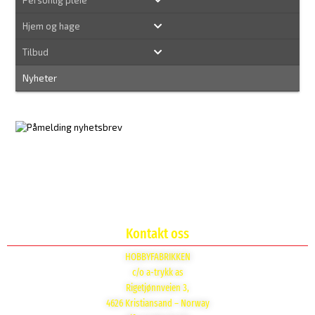
Personlig pleie
Hjem og hage
Tilbud
Nyheter
Kontakt oss
HOBBYFABRIKKEN
c/o a-trykk as
Rigetjønnveien 3,
4626 Kristiansand – Norway