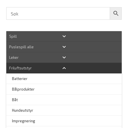
Spill
Puslespill alle
Leker
Friluftsutstyr
Batterier
Bålprodukter
–
Båt
Hundeutstyr
–
Impregnering