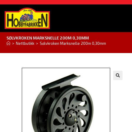
SØLVKROKEN MARKSNELLE 200M 0,30MM
>
Nettbutikk
>
Sølvkroken Marksnelle 200m 0,30mm
🔍