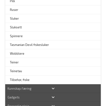
Pilk
Ruser
Sluker
Sluksett
Spinnere
–
Tasmanian Devil fiskesluker
–
Wobblere
Teiner
Teinetau
Tilbehør, fiske
Kunnskap/læring
Gadgets