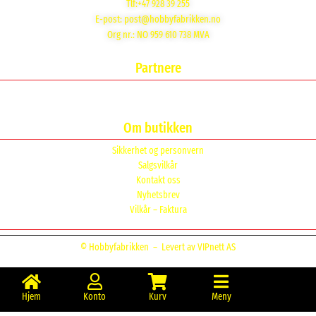
Tlf:+47 928 39 255
E-post:
post@hobbyfabrikken.no
Org nr.: NO 959 610 738 MVA
Partnere
Om butikken
Sikkerhet og personvern
Salgsvilkår
Kontakt oss
Nyhetsbrev
Vilkår – Faktura
© Hobbyfabrikken –
Levert av VIPnett AS
Hjem
Konto
Kurv
Meny