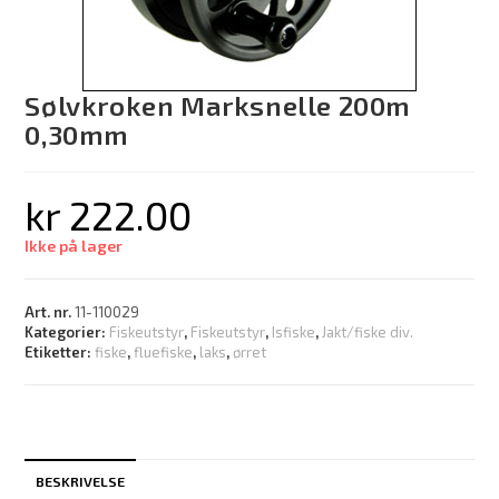
Sølvkroken Marksnelle 200m
0,30mm
kr
222.00
Ikke på lager
Art. nr.
11-110029
Kategorier:
Fiskeutstyr
,
Fiskeutstyr
,
Isfiske
,
Jakt/fiske div.
Etiketter:
fiske
,
fluefiske
,
laks
,
ørret
BESKRIVELSE