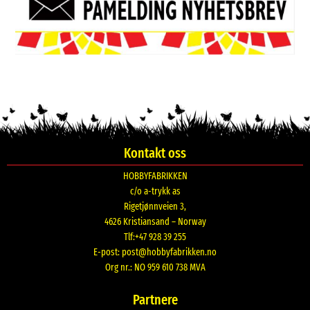
Kontakt oss
HOBBYFABRIKKEN
c/o a-trykk as
Rigetjønnveien 3,
4626 Kristiansand – Norway
Tlf:+47 928 39 255
E-post:
post@hobbyfabrikken.no
Org nr.: NO 959 610 738 MVA
Partnere