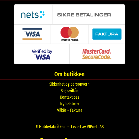
Om butikken
Sikkerhet og personvern
Salgsvilkår
Kontakt oss
Nyhetsbrev
Vilkår – Faktura
© Hobbyfabrikken –
Levert av VIPnett AS