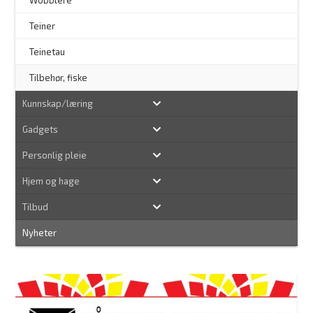
–
Wobblere
Teiner
Teinetau
Tilbehør, fiske
Kunnskap/læring
Gadgets
Personlig pleie
Hjem og hage
Tilbud
Nyheter