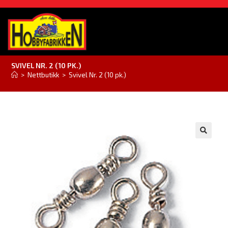
SVIVEL NR. 2 (10 PK.)
>
Nettbutikk
>
Svivel Nr. 2 (10 pk.)