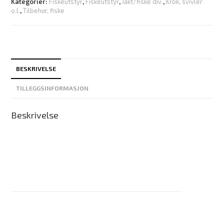
Kategorier:
Fiskeutstyr
,
Fiskeutstyr
,
Jakt/fiske div.
,
Krok, svivler
o.l.
,
Tilbehør, fiske
BESKRIVELSE
TILLEGGSINFORMASJON
Beskrivelse