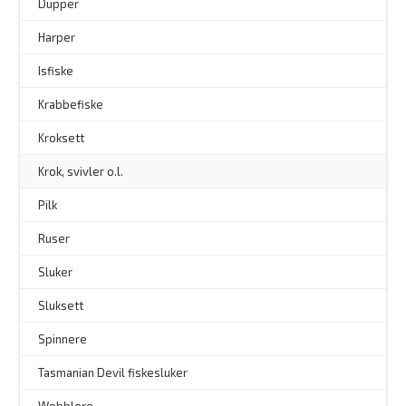
–
Dupper
Harper
Isfiske
Krabbefiske
Kroksett
–
Krok, svivler o.l.
Pilk
Ruser
Sluker
Sluksett
Spinnere
–
Tasmanian Devil fiskesluker