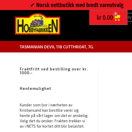
✔︎ Norsk nettbutikk med bredt vareutvalg
0
kr
0.00
TASMANIAN DEVIL 118 CUTTHROAT, 7G.
Fraktfritt ved bestilling over kr.
1000.-
Hentemulighet
Kunder som bor i nærheten av
Kristiansand kan bestille varer og
hente på vårt lager om det er ønskelig.
Velg det du ønsker. Frakten trekker vi
av i NETS før kortet ditt blir belastet.