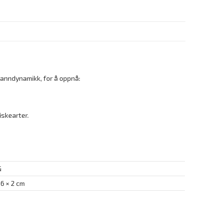
vanndynamikk, for å oppnå:
fiskearter.
G
 6 × 2 cm