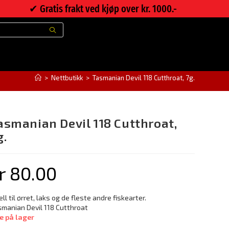
✔︎ Gratis frakt ved kjøp over kr. 1000.-
>
Nettbutikk
>
Tasmanian Devil 118 Cutthroat, 7g.
asmanian Devil 118 Cutthroat,
g.
r
80.00
ell til ørret, laks og de fleste andre fiskearter.
manian Devil 118 Cutthroat
e på lager