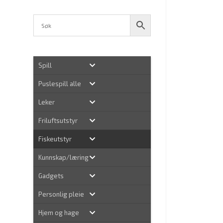
Spill
Puslespill alle
Leker
Friluftsutstyr
Fiskeutstyr
Kunnskap/læring
Gadgets
Personlig pleie
Hjem og hage