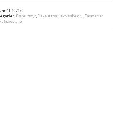
. nr.
11-107170
tegorier:
Fiskeutstyr
,
Fiskeutstyr
,
Jakt/fiske div.
,
Tasmanian
il fiskesluker