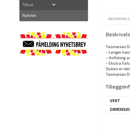
Tilbud
Nyheter
BESKRIVELS
Beskrivel
Tasmanian De
– Lenger kast
– Avfisking a
– Ekstra for
Sluken er idee
Tasmanian De
Tilleggsi
VEKT
DIMENSJ