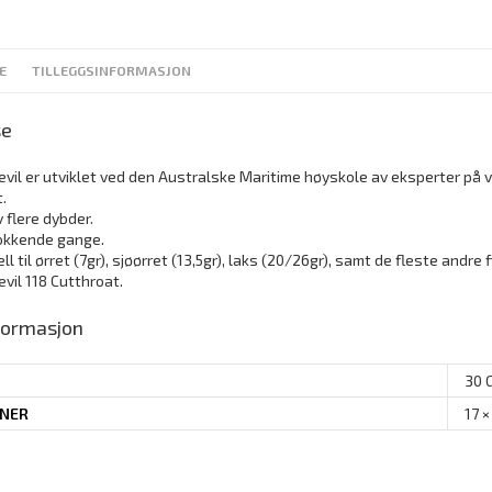
E
TILLEGGSINFORMASJON
se
vil er utviklet ved den Australske Maritime høyskole av eksperter på 
.
v flere dybder.
lokkende gange.
ll til ørret (7gr), sjøørret (13,5gr), laks (20/26gr), samt de fleste andre 
vil 118 Cutthroat.
nformasjon
30 
ONER
17 ×