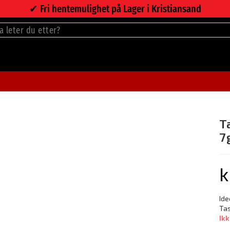
✔︎ Fri hentemulighet på Lager i Kristiansand
T
7
k
Ide
Tas
Ikk