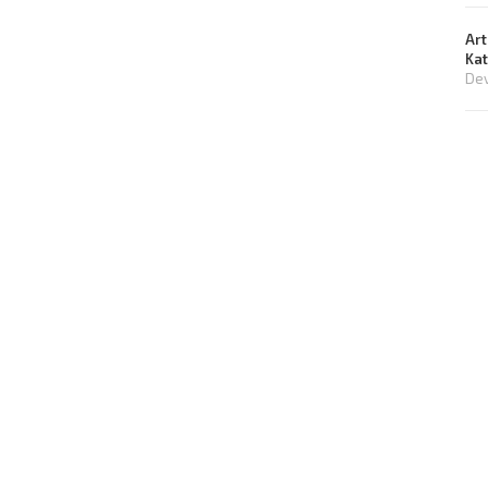
Art
Ka
Dev