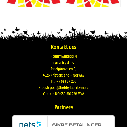
Kontakt oss
HOBBYFABRIKKEN
c/o a-trykk as
Rigetjønnveien 3,
4626 Kristiansand – Norway
Tlf:+47 928 39 255
E-post:
post@hobbyfabrikken.no
Org nr.: NO 959 610 738 MVA
Partnere