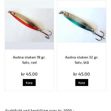
Audna sluken 18 gr.
Audna sluken 32 gr.
Sølv, rød
Sølv, blå
kr
45.00
kr
45.00
Kjøp
Kjøp
Fraktfritt ved bestilling over kr. 1000.-