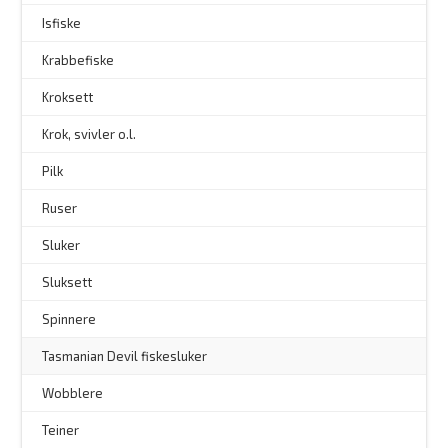
Isfiske
Krabbefiske
Kroksett
–
Krok, svivler o.l.
Pilk
Ruser
Sluker
Sluksett
Spinnere
–
Tasmanian Devil fiskesluker
–
Wobblere
Teiner