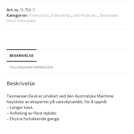
Art. nr.
11-750-7
Kategorier:
Fiskeutstyr
,
Fiskeutstyr
,
Jakt/fiske div.
,
Tasmanian
Devil fiskesluker
BESKRIVELSE
TILLEGGSINFORMASJON
Beskrivelse
Tasmanian Devil er utviklet ved den Australske Maritime
høyskole av eksperter på vanndynamikk, for å oppnå:
– Lenger kast.
– Avfisking av flere dybder.
– Ekstra forlokkende gange.