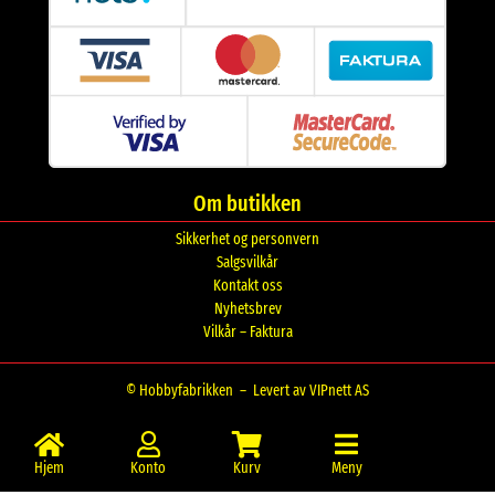
Om butikken
Sikkerhet og personvern
Salgsvilkår
Kontakt oss
Nyhetsbrev
Vilkår – Faktura
© Hobbyfabrikken –
Levert av VIPnett AS
Hjem
Konto
Kurv
Meny