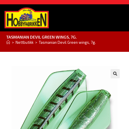
TASMANIAN DEVIL GREEN WINGS, 7G.
>
Nettbutikk
>
Tasmanian Devil Green wings, 7g.