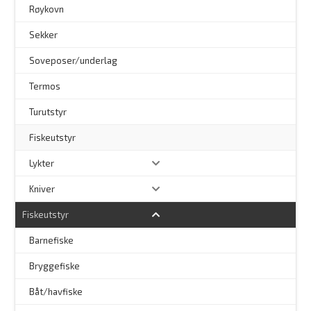
Røykovn
Sekker
Soveposer/underlag
Termos
Turutstyr
Fiskeutstyr
Lykter
Kniver
Fiskeutstyr
Barnefiske
Bryggefiske
Båt/havfiske