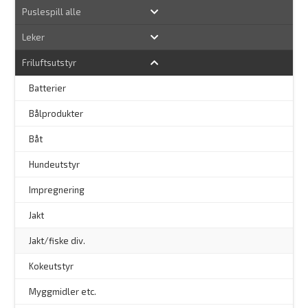
Puslespill alle
Leker
Friluftsutstyr
Batterier
Bålprodukter
–
Båt
Hundeutstyr
–
Impregnering
Jakt
Jakt/fiske div.
Kokeutstyr
Myggmidler etc.