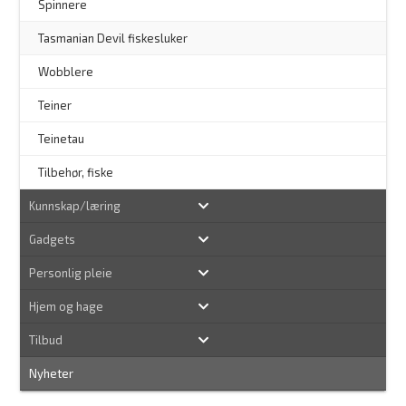
Spinnere
–
Tasmanian Devil fiskesluker
–
Wobblere
Teiner
Teinetau
Tilbehør, fiske
Kunnskap/læring
Gadgets
Personlig pleie
Hjem og hage
Tilbud
Nyheter