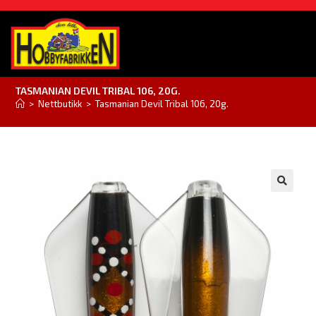
TASMANIAN DEVIL TRIBAL 106, 20G.
>
Nettbutikk
>
Tasmanian Devil Tribal 106, 20g.
🔍