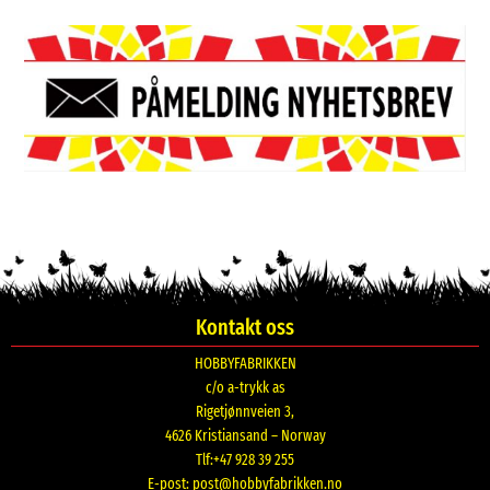
Kontakt oss
HOBBYFABRIKKEN
c/o a-trykk as
Rigetjønnveien 3,
4626 Kristiansand – Norway
Tlf:+47 928 39 255
E-post:
post@hobbyfabrikken.no