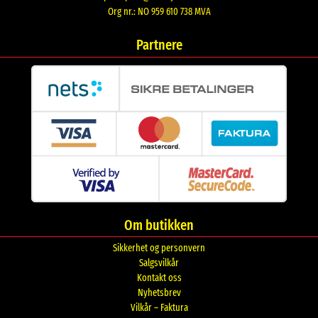
Org nr.: NO 959 610 738 MVA
Partnere
Om butikken
Sikkerhet og personvern
Salgsvilkår
Kontakt oss
Nyhetsbrev
Vilkår – Faktura