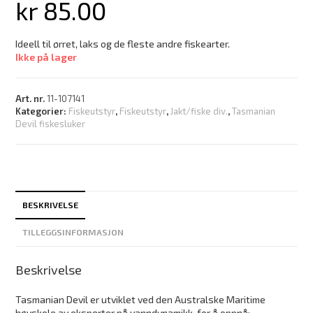
kr
85.00
Ideell til ørret, laks og de fleste andre fiskearter.
Ikke på lager
Art. nr.
11-107141
Kategorier:
Fiskeutstyr
,
Fiskeutstyr
,
Jakt/fiske div.
,
Tasmanian
Devil fiskesluker
BESKRIVELSE
TILLEGGSINFORMASJON
Beskrivelse
Tasmanian Devil er utviklet ved den Australske Maritime
høyskole av eksperter på vanndynamikk, for å oppnå: