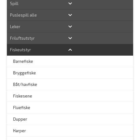
Spill
Puslespill alle
Leker
Friluftsutstyr
Fiskeutstyr
Barnefiske
Bryggefiske
Båt/havfiske
Fiskesene
Fluefiske
–
Dupper
Harper