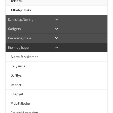
Teinetau
Tilbehør, fiske
Kunnskap/læring
Gadgets
Personlig pleie
Hjem og hage
Alarm & sikkerhet
–
Belysning
–
Duftlys
–
Interiør
–
Julepynt
Mobiltilbehør
Praktisk i garasjen