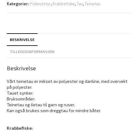
Kategorier:
Fiskeutstyr
,
Krabbefiske
,
Tau
,
Teinetau
BESKRIVELSE
TILLEGGSINFORMASJON
Beskrivelse
Vårt teinetau er mikset av polyester og danline, med overvekt
på polyester.
Tauet synker.
Bruksområder:
Teinetau og iletau til garn og ruser.
Kan også brukes som dreggtau for mindre båter.
Krabbefiske: