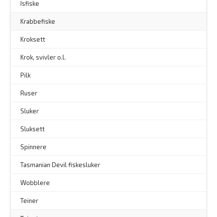
Isfiske
Krabbefiske
Kroksett
–
Krok, svivler o.l.
Pilk
Ruser
Sluker
Sluksett
Spinnere
–
Tasmanian Devil fiskesluker
–
Wobblere
Teiner