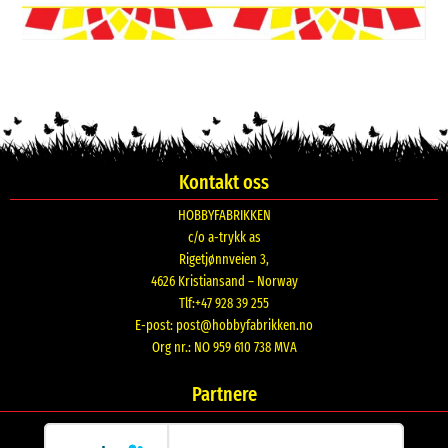
Kontakt oss
HOBBYFABRIKKEN
c/o a-trykk as
Rigetjønnveien 3,
4626 Kristiansand – Norway
Tlf:+47 928 39 255
E-post:
post@hobbyfabrikken.no
Org nr.: NO 959 610 738 MVA
Partnere