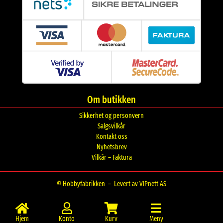
Om butikken
Sikkerhet og personvern
Salgsvilkår
Kontakt oss
Nyhetsbrev
Vilkår – Faktura
© Hobbyfabrikken –
Levert av VIPnett AS
Hjem
Konto
Kurv
Meny