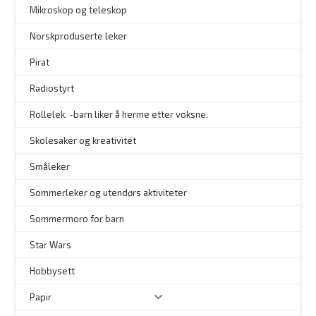
–
Mikroskop og teleskop
–
Norskproduserte leker
Pirat
Radiostyrt
Rollelek. -barn liker å herme etter voksne.
Skolesaker og kreativitet
Småleker
Sommerleker og utendørs aktiviteter
Sommermoro for barn
–
Star Wars
Hobbysett
Papir