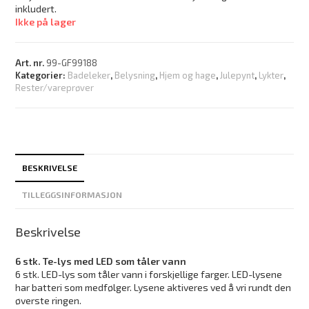
inkludert.
Ikke på lager
Art. nr.
99-GF99188
Kategorier:
Badeleker
,
Belysning
,
Hjem og hage
,
Julepynt
,
Lykter
,
Rester/vareprøver
BESKRIVELSE
TILLEGGSINFORMASJON
Beskrivelse
6 stk. Te-lys med LED som tåler vann
6 stk. LED-lys som tåler vann i forskjellige farger. LED-lysene
har batteri som medfølger. Lysene aktiveres ved å vri rundt den
øverste ringen.