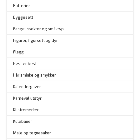
Batterier
Byggesett
–
Fange insekter og småkryp
Figurer, figursett og dyr
Flagg
–
Hest er best
Hår sminke og smykker
–
Kalendergaver
Karneval utstyr
Klistremerker
Kulebaner
Male og tegnesaker