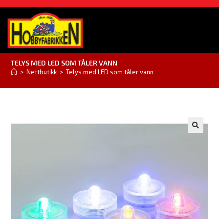
TELYS MED LED SOM TÅLER VANN
>
Nettbutikk
>
Telys med LED som tåler vann
🔍