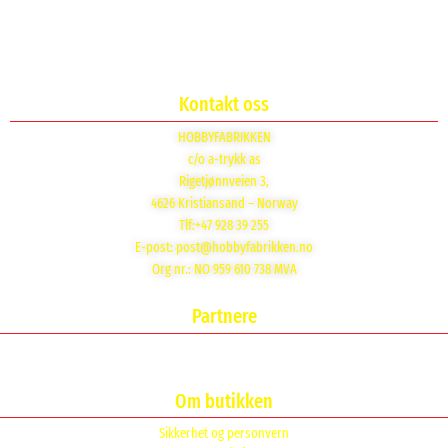
Kontakt oss
HOBBYFABRIKKEN
c/o a-trykk as
Rigetjønnveien 3,
4626 Kristiansand – Norway
Tlf:+47 928 39 255
E-post:
post@hobbyfabrikken.no
Org nr.: NO 959 610 738 MVA
Partnere
Om butikken
Sikkerhet og personvern