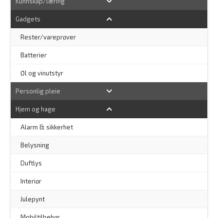
Kunnskap/læring
Gadgets
Rester/vareprøver
Batterier
Øl og vinutstyr
Personlig pleie
Hjem og hage
Alarm & sikkerhet
–
Belysning
–
Duftlys
–
Interiør
–
Julepynt
Mobiltilbehør