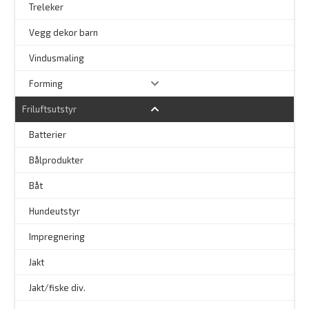
Treleker
Vegg dekor barn
–
Vindusmaling
Forming
Friluftsutstyr
Batterier
Bålprodukter
–
Båt
Hundeutstyr
–
Impregnering
Jakt
Jakt/fiske div.