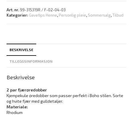
Art. nr.
99-315319R / F-02-04-03
Kategorier:
Gavetips Henne
,
Personlig pleie
,
Sommersalg
,
Tilbud
BESKRIVELSE
TILLEGGSINFORMASJON
Beskrivelse
2 par fjærøredobber
Kjempekule øredobber som passer perfekt i Boho stilen. Sorte
og hvite fjær med gulldetaljer.
Materiale:
Rhodium