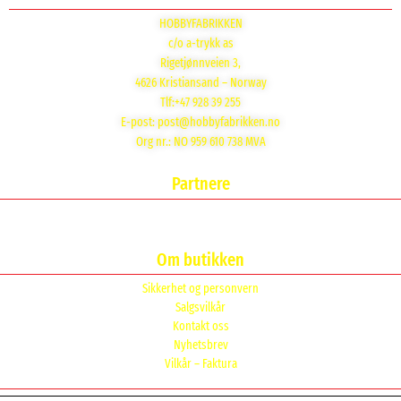
HOBBYFABRIKKEN
c/o a-trykk as
Rigetjønnveien 3,
4626 Kristiansand – Norway
Tlf:+47 928 39 255
E-post:
post@hobbyfabrikken.no
Org nr.: NO 959 610 738 MVA
Partnere
Om butikken
Sikkerhet og personvern
Salgsvilkår
Kontakt oss
Nyhetsbrev
Vilkår – Faktura