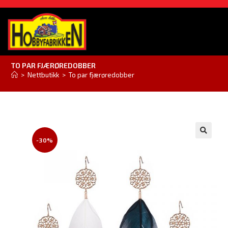
TO PAR FJÆRØREDOBBER
>
Nettbutikk
>
To par fjærøredobber
-30%
🔍