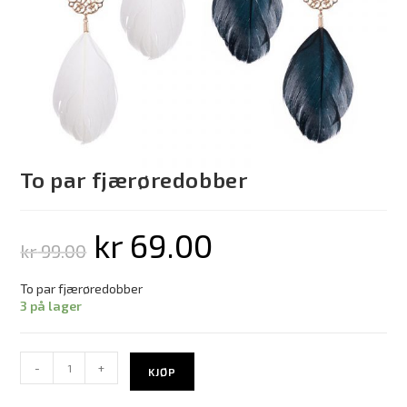
To par fjærøredobber
kr
69.00
kr
99.00
To par fjærøredobber
3 på lager
-
+
KJØP