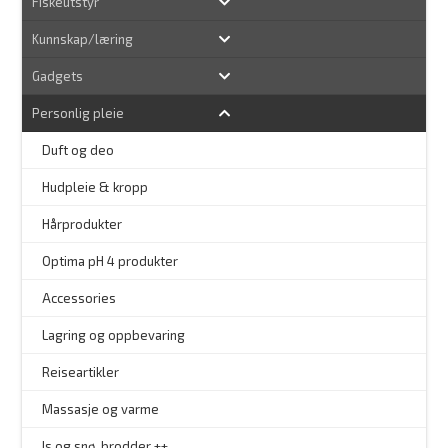
Fiskeutstyr
Kunnskap/læring
Gadgets
Personlig pleie
–
Duft og deo
Hudpleie & kropp
–
Hårprodukter
–
Optima pH 4 produkter
–
Accessories
–
Lagring og oppbevaring
–
Reiseartikler
Massasje og varme
Is og snø, brodder ++