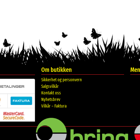
Om butikken
Meni
Sikkerhet og personvern
Salgsvilkår
Kontakt oss
Nyhetsbrev
Vilkår – Faktura