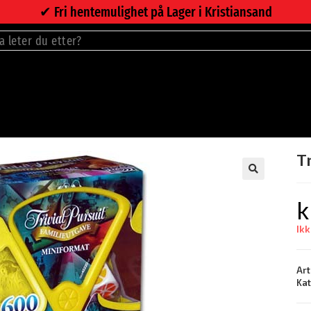
✔︎ Fri hentemulighet på Lager i Kristiansand
T
k
Ikk
Art
Ka