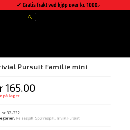
✔︎ Gratis frakt ved kjøp over kr. 1000.-
>
Nettbutikk
>
Trivial Pursuit Familie mini
rivial Pursuit Familie mini
r
165.00
e på lager
. nr.
32-232
tegorier:
Reisespill
,
Spørrespill
,
Trivial Pursuit