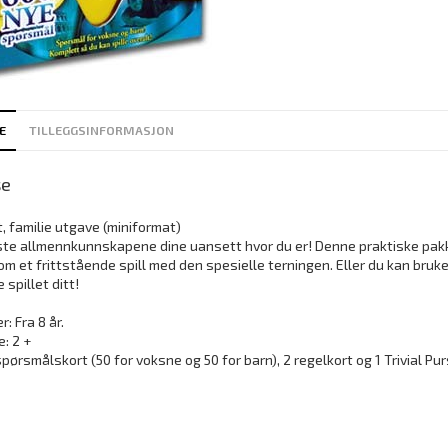
E
TILLEGGSINFORMASJON
se
it, familie utgave (miniformat)
ste allmennkunnskapene dine uansett hvor du er! Denne praktiske pakk
m et frittstående spill med den spesielle terningen. Eller du kan bruke
 spillet ditt!
: Fra 8 år.
e: 2 +
spørsmålskort (50 for voksne og 50 for barn), 2 regelkort og 1 Trivial Pur