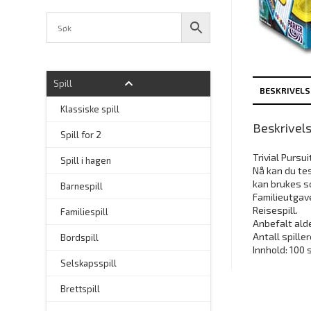
Spill
BESKRIVELS
Klassiske spill
Beskrivel
Spill for 2
Trivial Pursu
Spill i hagen
Nå kan du te
kan brukes so
–
Barnespill
Familieutgave
Reisespill.
Familiespill
Anbefalt alder
Antall spiller
Bordspill
Innhold: 100 
Selskapsspill
Brettspill