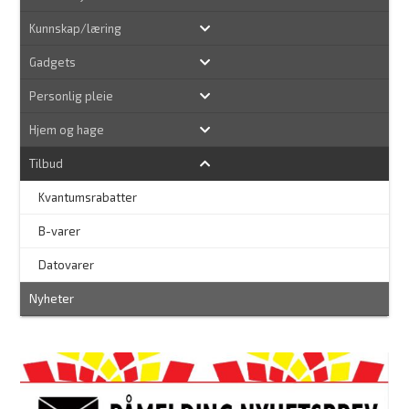
Kunnskap/læring
Gadgets
Personlig pleie
Hjem og hage
Tilbud
Kvantumsrabatter
–
B-varer
–
Datovarer
Nyheter