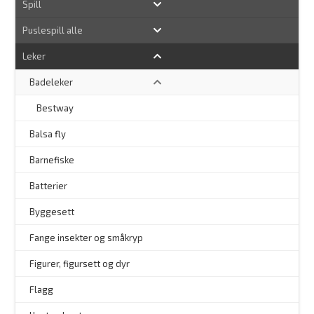
Spill
Puslespill alle
Leker
Badeleker
–
Bestway
Balsa fly
Barnefiske
Batterier
Byggesett
–
Fange insekter og småkryp
Figurer, figursett og dyr
Flagg