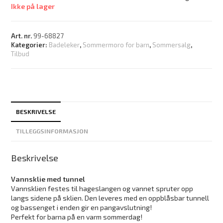
Ikke på lager
Art. nr.
99-68827
Kategorier:
Badeleker
,
Sommermoro for barn
,
Sommersalg
,
Tilbud
BESKRIVELSE
TILLEGGSINFORMASJON
Beskrivelse
Vannsklie med tunnel
Vannsklien festes til hageslangen og vannet spruter opp
langs sidene på sklien. Den leveres med en oppblåsbar tunnell
og bassenget i enden gir en pangavslutning!
Perfekt for barna på en varm sommerdag!