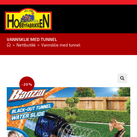
VANNSKLIE MED TUNNEL
>
Nettbutikk
>
Vannsklie med tunnel
-20%