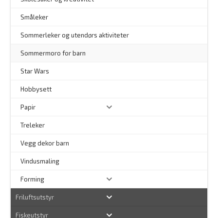
Småleker
Sommerleker og utendørs aktiviteter
Sommermoro for barn
–
Star Wars
Hobbysett
Papir
Treleker
Vegg dekor barn
–
Vindusmaling
Forming
Friluftsutstyr
Fiskeutstyr