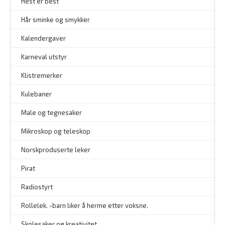
–
Hest er best
Hår sminke og smykker
–
Kalendergaver
Karneval utstyr
Klistremerker
Kulebaner
Male og tegnesaker
–
Mikroskop og teleskop
–
Norskproduserte leker
Pirat
Radiostyrt
Rollelek. -barn liker å herme etter voksne.
Skolesaker og kreativitet