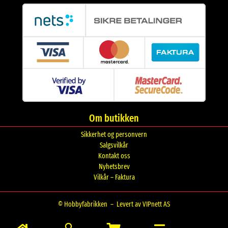
Om butikken
Sikkerhet og personvern
Salgsvilkår
Kontakt oss
Nyhetsbrev
Vilkår – Faktura
© Hobbyfabrikken –
Levert av VIPnett AS