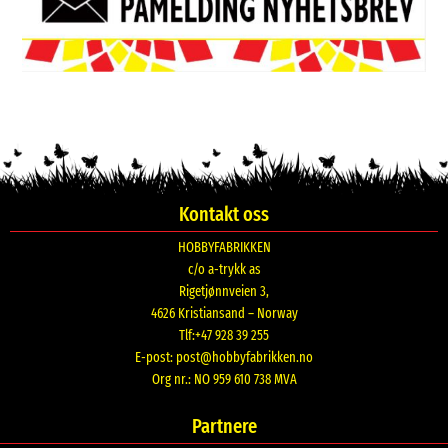
Kontakt oss
HOBBYFABRIKKEN
c/o a-trykk as
Rigetjønnveien 3,
4626 Kristiansand – Norway
Tlf:+47 928 39 255
E-post:
post@hobbyfabrikken.no
Org nr.: NO 959 610 738 MVA
Partnere