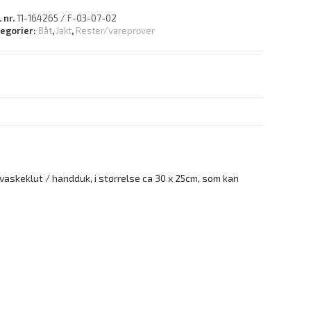
. nr.
11-164265 / F-03-07-02
tegorier:
Båt
,
Jakt
,
Rester/vareprøver
r vaskeklut / handduk, i størrelse ca 30 x 25cm, som kan
.