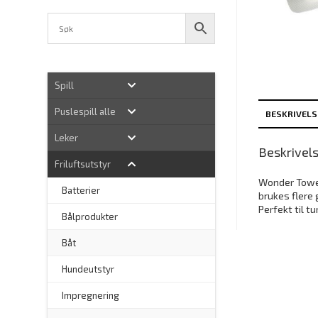
Spill
Puslespill alle
BESKRIVELS
Leker
Beskrivel
Friluftsutstyr
Wonder Towel 
Batterier
brukes flere
Perfekt til tu
Bålprodukter
–
Båt
Hundeutstyr
–
Impregnering