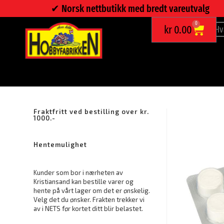
✔︎ Norsk nettbutikk med bredt vareutvalg
0
kr
0.00
VASKEKLUT / WONDER TOWEL
Fraktfritt ved bestilling over kr.
1000.-
Hentemulighet
Kunder som bor i nærheten av
Kristiansand kan bestille varer og
hente på vårt lager om det er ønskelig.
Velg det du ønsker. Frakten trekker vi
av i NETS før kortet ditt blir belastet.