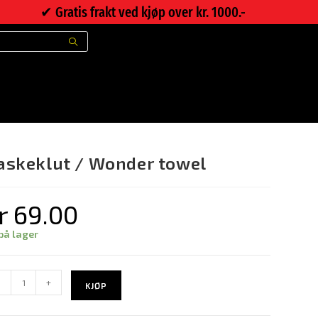
✔︎ Gratis frakt ved kjøp over kr. 1000.-
>
Nettbutikk
>
Vaskeklut / Wonder towel
askeklut / Wonder towel
r
69.00
på lager
-
+
KJØP