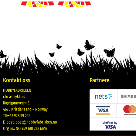
Kontakt oss
Partnere
HOBBYFABRIKKEN
c/o a-trykk as
Rigetjønnveien 3,
4626 Kristiansand – Norway
Tlf:+47 928 39 255
E-post:
post@hobbyfabrikken.no
Org nr.: NO 959 610 738 MVA