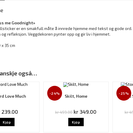
se
iss me Goodnight»
lsticker er en smakfull måte å innrede hjemme med tekst og gode ord. 
on og refleksjon. Veggdekoren pynter opp og gir liv i hjemmet.
 x 35 cm
 kanskje også…
-24%
-25%
rd Love Much
Skilt, Home
Stort 
r
239.00
kr
349.00
kr
459.00
kr
49
Kjøp
Kjøp