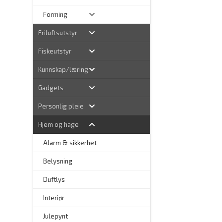
Forming
Friluftsutstyr
Fiskeutstyr
Kunnskap/læring
Gadgets
Personlig pleie
Hjem og hage
Alarm & sikkerhet
–
Belysning
–
Duftlys
–
Interiør
–
Julepynt