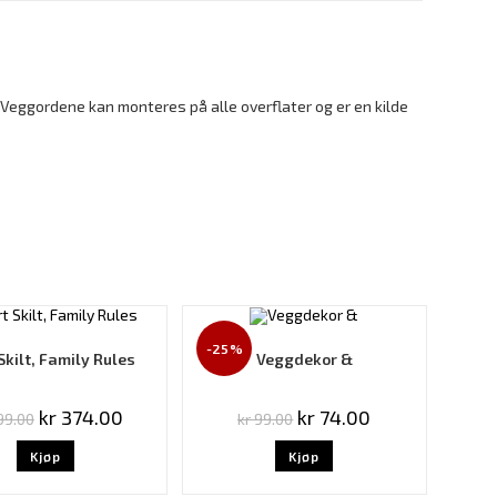
Veggordene kan monteres på alle overflater og er en kilde
-25%
Skilt, Family Rules
Veggdekor &
kr
374.00
kr
74.00
9.00
kr
99.00
Kjøp
Kjøp