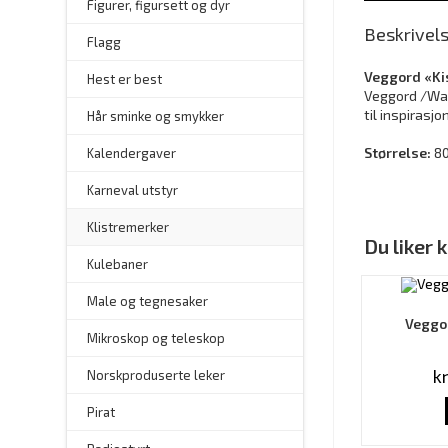
Figurer, figursett og dyr
Beskrivel
Flagg
Veggord «K
–
Hest er best
Veggord /Wal
til inspirasj
Hår sminke og smykker
Størrelse:
80
–
Kalendergaver
Karneval utstyr
Klistremerker
Du liker
Kulebaner
Male og tegnesaker
Veggo
–
Mikroskop og teleskop
k
–
Norskproduserte leker
Pirat