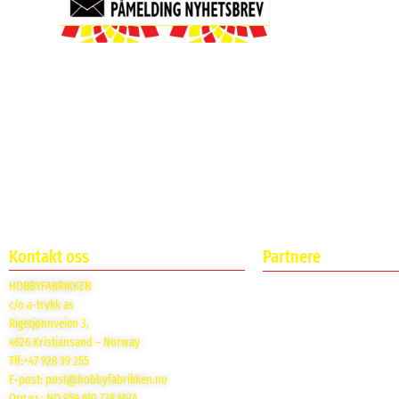
Kontakt oss
Partnere
HOBBYFABRIKKEN
c/o a-trykk as
Rigetjønnveien 3,
4626 Kristiansand – Norway
Tlf:+47 928 39 255
E-post:
post@hobbyfabrikken.no
Org nr.: NO 959 610 738 MVA