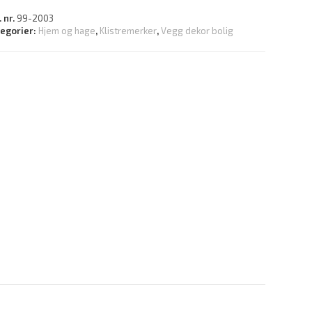
. nr.
99-2003
tegorier:
Hjem og hage
,
Klistremerker
,
Vegg dekor bolig