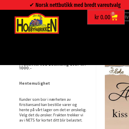
✔︎ Norsk nettbutikk med bredt vareutvalg
0
kr
0.00
VEGGORD KISS ME GOODNIGHT
Fraktfritt ved bestilling over kr.
1000.-
Hentemulighet
Kunder som bor i nærheten av
Kristiansand kan bestille varer og
hente på vårt lager om det er ønskelig.
Velg det du ønsker. Frakten trekker vi
av i NETS før kortet ditt blir belastet.