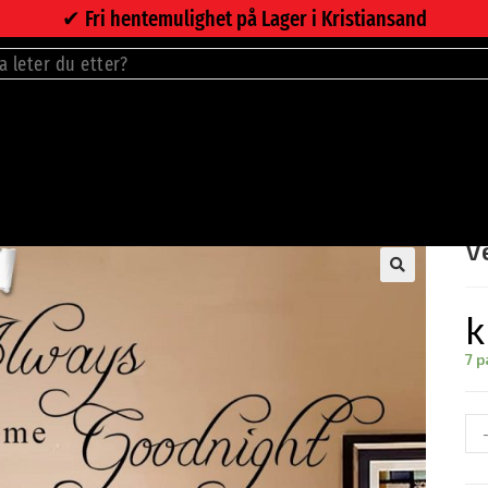
✔︎ Fri hentemulighet på Lager i Kristiansand
V
🔍
k
7 p