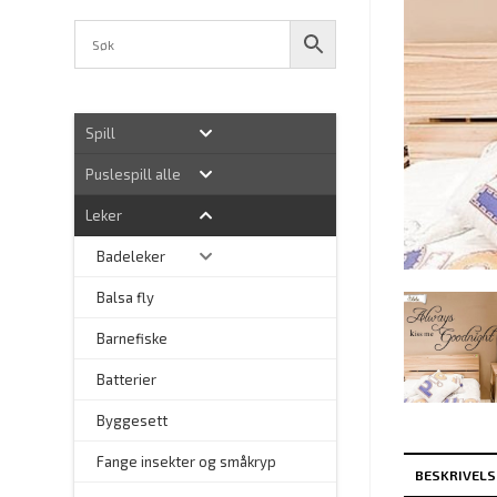
Spill
Puslespill alle
Leker
Badeleker
Balsa fly
Barnefiske
Batterier
Byggesett
–
Fange insekter og småkryp
BESKRIVELS