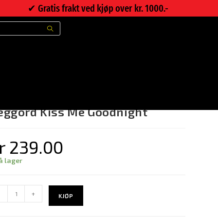
✔︎ Gratis frakt ved kjøp over kr. 1000.-
>
Nettbutikk
>
Veggord Kiss Me Goodnight
eggord Kiss Me Goodnight
r
239.00
å lager
-
+
KJØP