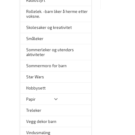
Radiostyrt
Rollelek. -barn liker å herme etter
voksne.
Skolesaker og kreativitet
Småleker
Sommerleker og utendørs
aktiviteter
Sommermoro for barn
–
Star Wars
Hobbysett
Papir
Treleker
Vegg dekor barn
–
Vindusmaling