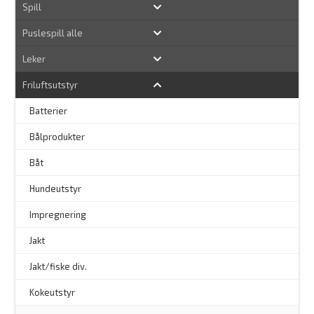
Spill
Puslespill alle
Leker
Friluftsutstyr
Batterier
Bålprodukter
–
Båt
Hundeutstyr
–
Impregnering
Jakt
Jakt/fiske div.
Kokeutstyr