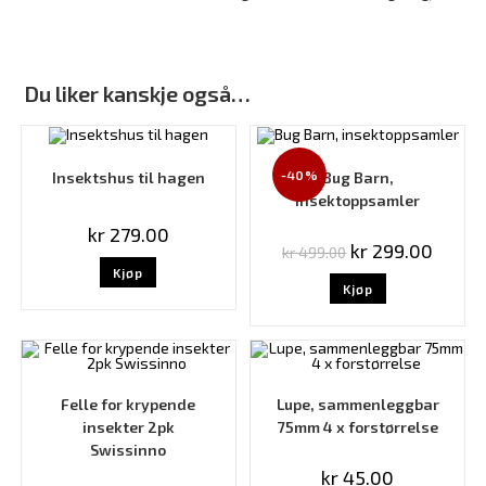
Du liker kanskje også…
-40%
Insektshus til hagen
Bug Barn,
insektoppsamler
kr
279.00
kr
299.00
kr
499.00
Kjøp
Kjøp
Felle for krypende
Lupe, sammenleggbar
insekter 2pk
75mm 4 x forstørrelse
Swissinno
kr
45.00