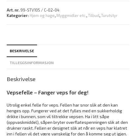
Art. nr.
99-STV105 / C-02-04
Kategorier:
Hjem og hage
,
Myggmidler etc.
,
Tilbud
,
Turutstyr
BESKRIVELSE
TILLEGGSINFORMASJON
Beskrivelse
Vepsefelle – Fanger veps for deg!
Utrolig enkel felle for veps. Fellen har snor slik at den kan
henges opp. Fungerer ved at det fylles med en sukkerholdig
drikke i bunnen, som vil tiltrekke vepsen. Ha i litt såpe
(oppvaskmiddel), såpen bryter overflatespenningen slik at den
drukner raskt. Fellen er designet slik at når en veps har klatret
inn i fellen vil det være vanskelig for den å komme seg ut igjen.