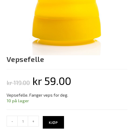
Vepsefelle
kr
59.00
kr
119.00
Vepsefelle. Fanger veps for deg.
10 på lager
-
+
KJØP