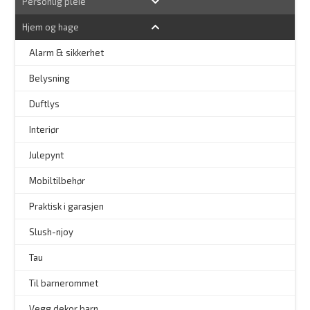
Personlig pleie
Hjem og hage
Alarm & sikkerhet
–
Belysning
–
Duftlys
–
Interiør
–
Julepynt
Mobiltilbehør
Praktisk i garasjen
–
Slush-njoy
Tau
Til barnerommet
Vegg dekor barn