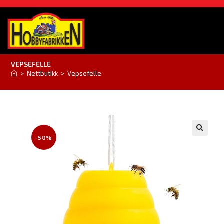
VEPSEFELLE
>
Nettbutikk
>
Vepsefelle
-50%
🔍