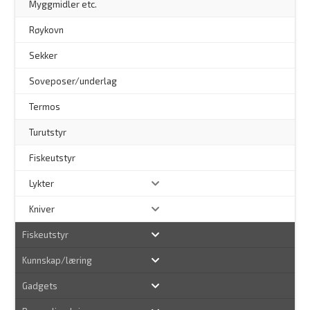
Myggmidler etc.
Røykovn
Sekker
Soveposer/underlag
Termos
Turutstyr
Fiskeutstyr
Lykter
Kniver
Fiskeutstyr
Kunnskap/læring
Gadgets