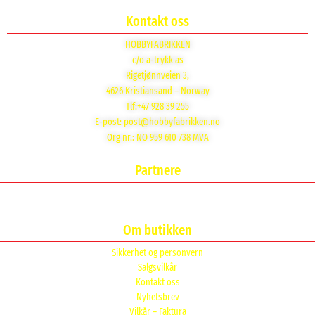
Kontakt oss
HOBBYFABRIKKEN
c/o a-trykk as
Rigetjønnveien 3,
4626 Kristiansand – Norway
Tlf:+47 928 39 255
E-post:
post@hobbyfabrikken.no
Org nr.: NO 959 610 738 MVA
Partnere
Om butikken
Sikkerhet og personvern
Salgsvilkår
Kontakt oss
Nyhetsbrev
Vilkår – Faktura