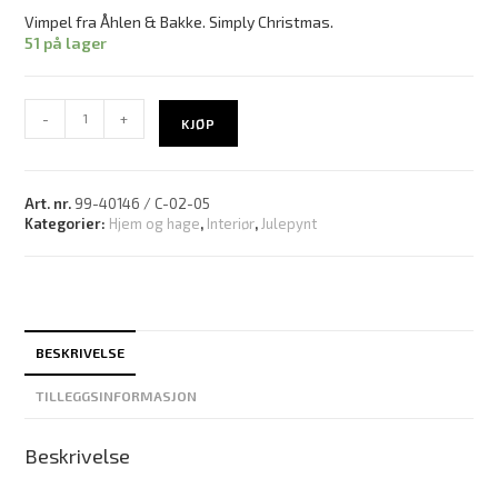
Vimpel fra Åhlen & Bakke. Simply Christmas.
51 på lager
-
+
KJØP
Art. nr.
99-40146 / C-02-05
Kategorier:
Hjem og hage
,
Interiør
,
Julepynt
BESKRIVELSE
TILLEGGSINFORMASJON
Beskrivelse