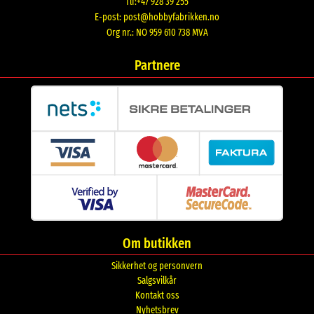
Tlf:+47 928 39 255
E-post:
post@hobbyfabrikken.no
Org nr.: NO 959 610 738 MVA
Partnere
Om butikken
Sikkerhet og personvern
Salgsvilkår
Kontakt oss
Nyhetsbrev