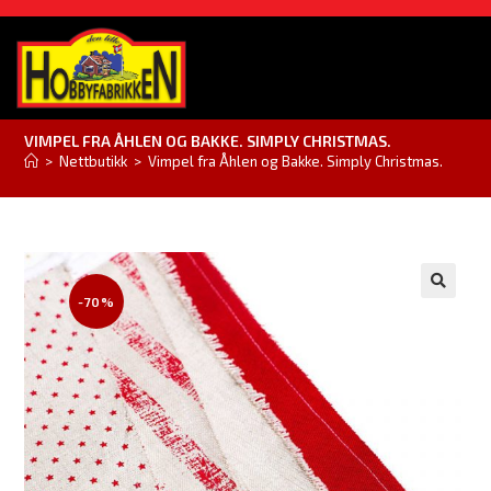
VIMPEL FRA ÅHLEN OG BAKKE. SIMPLY CHRISTMAS.
>
Nettbutikk
>
Vimpel fra Åhlen og Bakke. Simply Christmas.
-70%
🔍