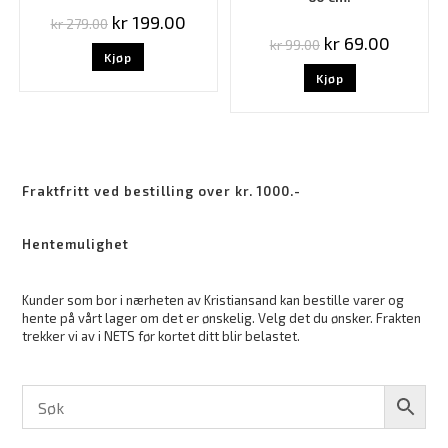
kr
199.00
kr
279.00
kr
69.00
kr
99.00
Kjøp
Kjøp
Fraktfritt ved bestilling over kr. 1000.-
Hentemulighet
Kunder som bor i nærheten av Kristiansand kan bestille varer og
hente på vårt lager om det er ønskelig. Velg det du ønsker. Frakten
trekker vi av i NETS før kortet ditt blir belastet.