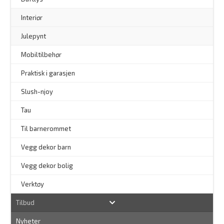
–
Interiør
–
Julepynt
Mobiltilbehør
Praktisk i garasjen
–
Slush-njoy
Tau
Til barnerommet
Vegg dekor barn
Vegg dekor bolig
–
Verktøy
Tilbud
Nyheter