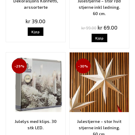
Dekorasjons Konfetti,
Julestjerne – stor rød
arssorterte
stjerne inkl ledning.
60 cm.
kr
39.00
kr
69.00
kr
99.00
Kjøp
Kjøp
-29%
-30%
Julelys med klips. 30
Julestjerne – stor hvit
stk LED.
stjerne inkl ledning.
60 cm.