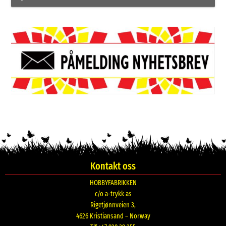
Kontakt oss
HOBBYFABRIKKEN
c/o a-trykk as
Rigetjønnveien 3,
4626 Kristiansand – Norway