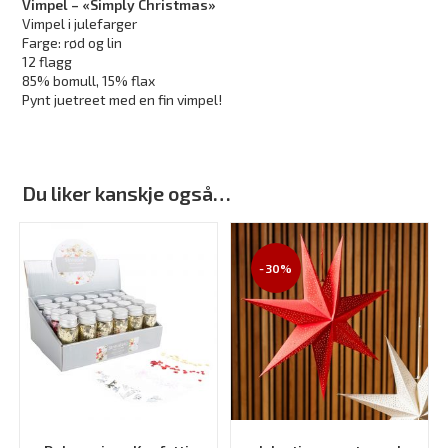
Vimpel – «Simply Christmas»
Vimpel i julefarger
Farge: rød og lin
12 flagg
85% bomull, 15% flax
Pynt juetreet med en fin vimpel!
Du liker kanskje også…
-30%