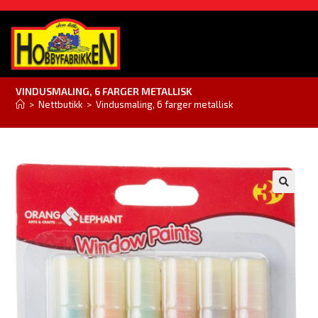
VINDUSMALING, 6 FARGER METALLISK
>
Nettbutikk
>
Vindusmaling, 6 farger metallisk
🔍