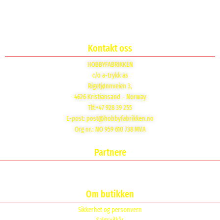
Kontakt oss
HOBBYFABRIKKEN
c/o a-trykk as
Rigetjønnveien 3,
4626 Kristiansand – Norway
Tlf:+47 928 39 255
E-post:
post@hobbyfabrikken.no
Org nr.: NO 959 610 738 MVA
Partnere
Om butikken
Sikkerhet og personvern