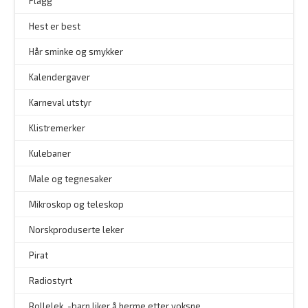
Flagg
–
Hest er best
Hår sminke og smykker
–
Kalendergaver
Karneval utstyr
Klistremerker
Kulebaner
Male og tegnesaker
–
Mikroskop og teleskop
–
Norskproduserte leker
Pirat
Radiostyrt
Rollelek. -barn liker å herme etter voksne.