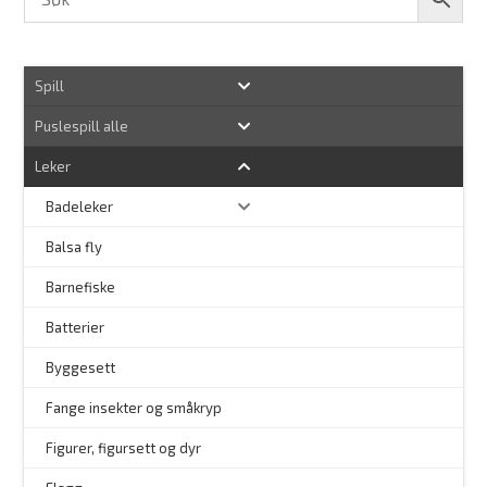
Spill
Puslespill alle
Leker
Badeleker
Balsa fly
Barnefiske
Batterier
Byggesett
–
Fange insekter og småkryp
Figurer, figursett og dyr