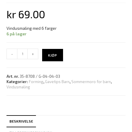
kr
69.00
Vindusmaling med 6 farger
6 på lager
-
+
KJØP
Art. nr.
35-8708 / G-04-04-03
Kategorier:
Forming
,
Gavetips Barn
,
Sommermoro for barn
,
Vindusmaling
BESKRIVELSE