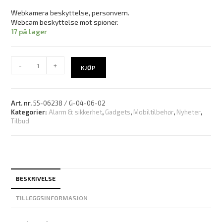
Webkamera beskyttelse, personvern.
Webcam beskyttelse mot spioner.
17 på lager
-
+
KJØP
Art. nr.
55-06238 / G-04-06-02
Kategorier:
Alarm & sikkerhet
,
Gadgets
,
Mobiltilbehør
,
Nyheter
,
Tilbud
BESKRIVELSE
TILLEGGSINFORMASJON