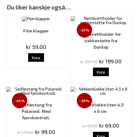
Du liker kanskje også…
-33%
Film klapper
Nettbrettholder for
nakkestøtte fra
kr
59.00
Dunlop
Kjøp
kr
199.00
kr
299.00
Kjøp
-45%
-30%
Selfiestang fra
Vekkerklokke liten 4,5
Polaroid. Med
x 6 cm.
fjernkontroll.
kr
69.00
kr
99.00
kr
99.00
kr
179.00
Kjøp