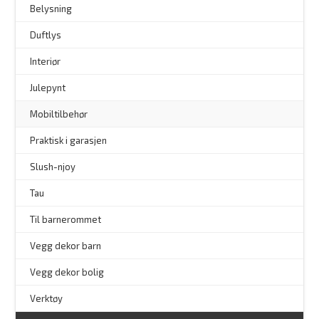
–
Belysning
–
Duftlys
–
Interiør
–
Julepynt
Mobiltilbehør
Praktisk i garasjen
–
Slush-njoy
Tau
Til barnerommet
Vegg dekor barn
Vegg dekor bolig
–
Verktøy