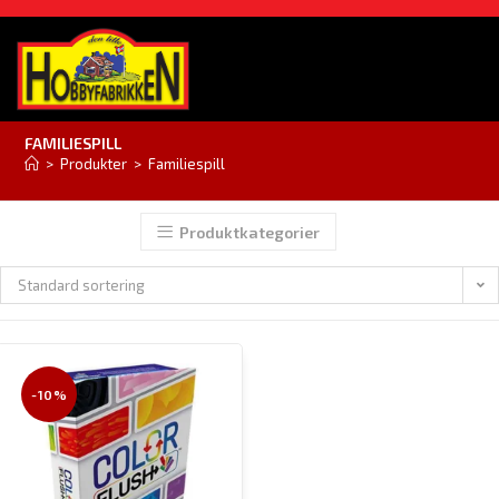
FAMILIESPILL
>
Produkter
>
Familiespill
Produktkategorier
Standard sortering
-10%