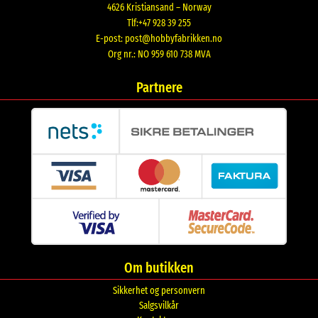
4626 Kristiansand – Norway
Tlf:+47 928 39 255
E-post:
post@hobbyfabrikken.no
Org nr.: NO 959 610 738 MVA
Partnere
Om butikken
Sikkerhet og personvern
Salgsvilkår