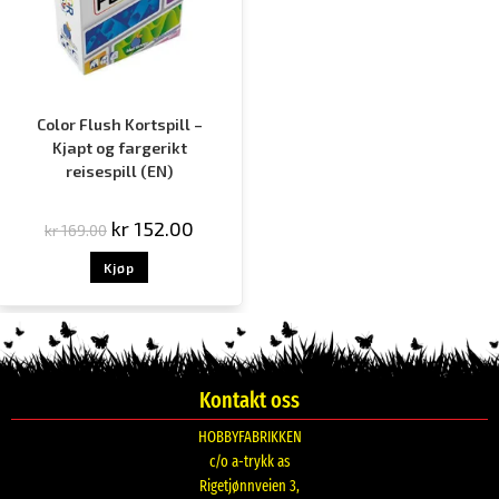
Color Flush Kortspill –
Kjapt og fargerikt
reisespill (EN)
kr
152.00
kr
169.00
Kjøp
Kontakt oss
HOBBYFABRIKKEN
c/o a-trykk as
Rigetjønnveien 3,