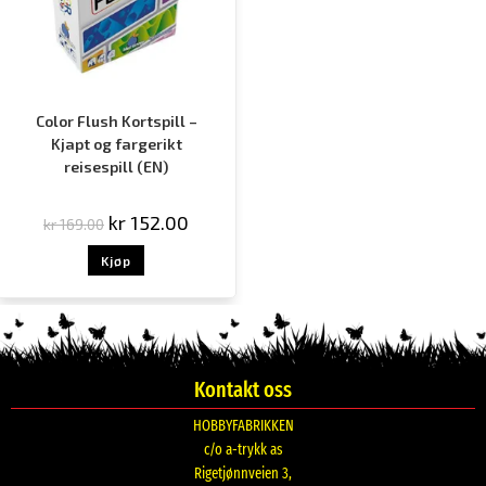
Color Flush Kortspill –
Kjapt og fargerikt
reisespill (EN)
kr
152.00
kr
169.00
Kjøp
Kontakt oss
HOBBYFABRIKKEN
c/o a-trykk as
Rigetjønnveien 3,