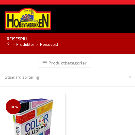
REISESPILL
>
Produkter
>
Reisespill
Produktkategorier
Standard sortering
-10%