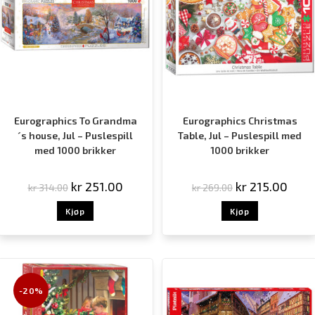
Eurographics To Grandma
Eurographics Christmas
´s house, Jul – Puslespill
Table, Jul – Puslespill med
med 1000 brikker
1000 brikker
kr
251.00
kr
215.00
kr
314.00
kr
269.00
Kjøp
Kjøp
-20%