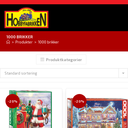
1000 BRIKKER
>
Produkter
>
1000 brikker
Produktkategorier
Standard sortering
-20%
-20%