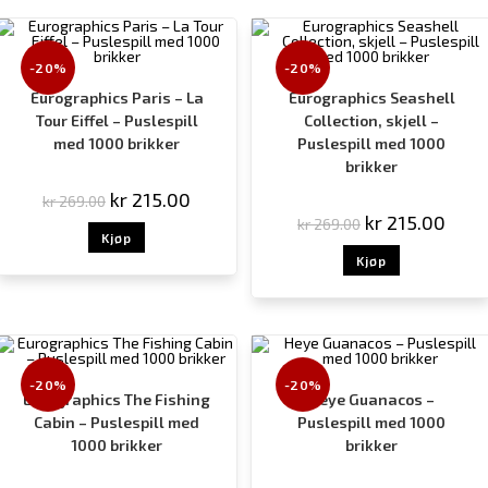
-20%
-20%
Eurographics Paris – La
Eurographics Seashell
Tour Eiffel – Puslespill
Collection, skjell –
med 1000 brikker
Puslespill med 1000
brikker
kr
215.00
kr
269.00
kr
215.00
kr
269.00
Kjøp
Kjøp
-20%
-20%
Eurographics The Fishing
Heye Guanacos –
Cabin – Puslespill med
Puslespill med 1000
1000 brikker
brikker