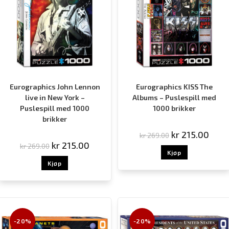
Eurographics John Lennon
Eurographics KISS The
live in New York –
Albums – Puslespill med
Puslespill med 1000
1000 brikker
brikker
kr
215.00
kr
269.00
kr
215.00
kr
269.00
Kjøp
Kjøp
-20%
-20%