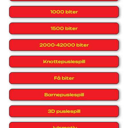
1000 biter
1500 biter
2000-42000 biter
Knottepuslespill
Få biter
Barnepuslespill
3D puslespill
Julemotiv