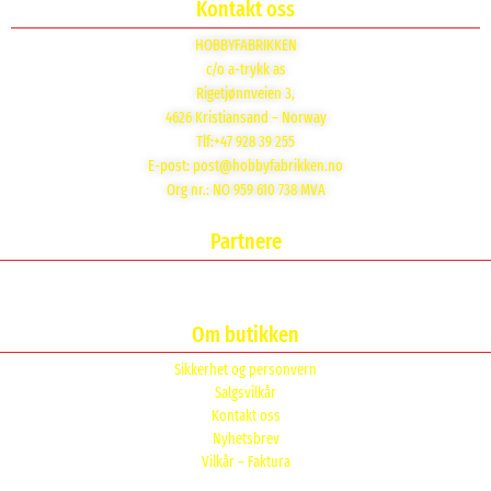
Kontakt oss
HOBBYFABRIKKEN
c/o a-trykk as
Rigetjønnveien 3,
4626 Kristiansand – Norway
Tlf:+47 928 39 255
E-post:
post@hobbyfabrikken.no
Org nr.: NO 959 610 738 MVA
Partnere
Om butikken
Sikkerhet og personvern
Salgsvilkår
Kontakt oss
Nyhetsbrev
Vilkår – Faktura