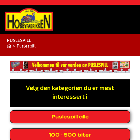
PUSLESPILL
>
Puslespill
Velg den kategorien du er mest
interessert i
Puslespill alle
100 - 500 biter