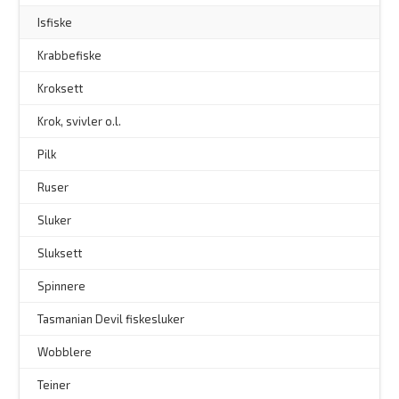
Isfiske
Krabbefiske
Kroksett
–
Krok, svivler o.l.
Pilk
Ruser
Sluker
Sluksett
Spinnere
–
Tasmanian Devil fiskesluker
–
Wobblere
Teiner