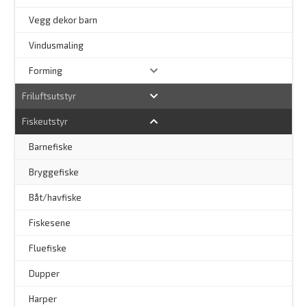
Vegg dekor barn
–
Vindusmaling
Forming
Friluftsutstyr
Fiskeutstyr
Barnefiske
Bryggefiske
Båt/havfiske
Fiskesene
Fluefiske
–
Dupper
Harper