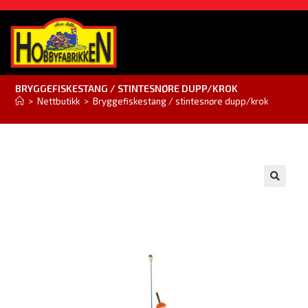
BRYGGEFISKESTANG / STINTESNØRE DUPP/KROK
>
Nettbutikk
>
Bryggefiskestang / stintesnøre dupp/krok
🔍