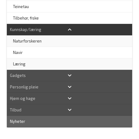
Teinetau
Tilbehør, fiske
Kunnskap/læring
Naturforskeren
–
Navir
Læring
Gadgets
Personlig pleie
Hjem og hage
Tilbud
Nyheter