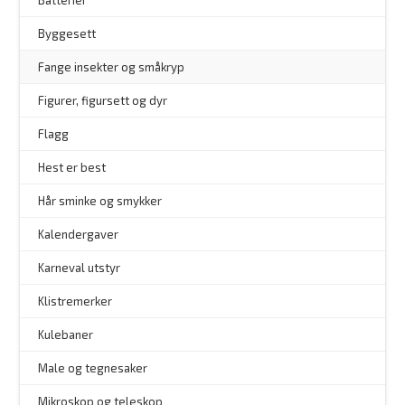
Byggesett
–
Fange insekter og småkryp
Figurer, figursett og dyr
Flagg
–
Hest er best
Hår sminke og smykker
–
Kalendergaver
Karneval utstyr
Klistremerker
Kulebaner
Male og tegnesaker
–
Mikroskop og teleskop