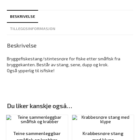
BESKRIVELSE
TILLEGGSINFORMASJON
Beskrivelse
Bryggefiskestang/stintesnøre for fiske etter småfisk fra
bryggekanten. Består av stang, sene, dupp og krok.
Også ypperlig til isfiske!
Du liker kanskje også…
Teine sammenleggbar
Krabbesnøre stang
småfisk og krabber
med klype