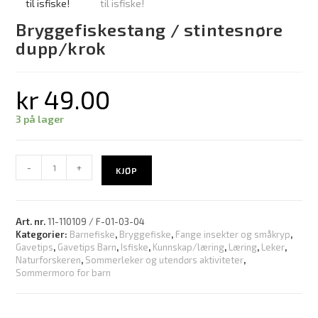
Bryggefiskestang / stintesnøre
dupp/krok
kr
49.00
3 på lager
-
+
KJØP
Art. nr.
11-110109 / F-01-03-04
Kategorier:
Barnefiske
,
Bryggefiske
,
Fange insekter og småkryp
,
Gavetips
,
Gavetips Barn
,
Isfiske
,
Kunnskap/læring
,
Læring
,
Leker
,
Naturforskeren
,
Sommerleker og utendørs aktiviteter
,
Sommermoro for barn