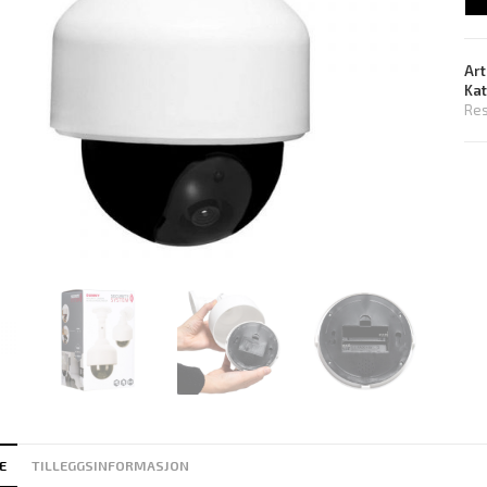
Art
Ka
Res
E
TILLEGGSINFORMASJON