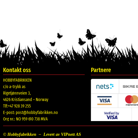
Kontakt oss
Partnere
HOBBYFABRIKKEN
c/o a-trykk as
Rigetjønnveien 3,
4626 Kristiansand – Norway
Tlf:+47 928 39 255
E-post:
post@hobbyfabrikken.no
Org nr.: NO 959 610 738 MVA
© Hobbyfabrikken –
Levert av VIPnett AS