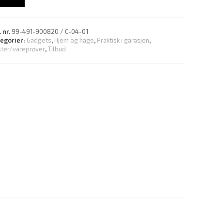
. nr.
99-491-900820 / C-04-01
tegorier:
Gadgets
,
Hjem og hage
,
Praktisk i garasjen
,
ter/vareprøver
,
Tilbud