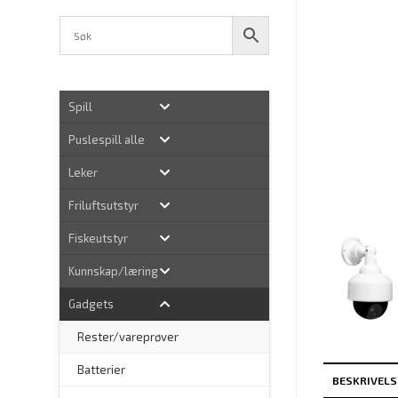
Spill
Puslespill alle
Leker
Friluftsutstyr
Fiskeutstyr
Kunnskap/læring
Gadgets
Rester/vareprøver
Batterier
BESKRIVELS