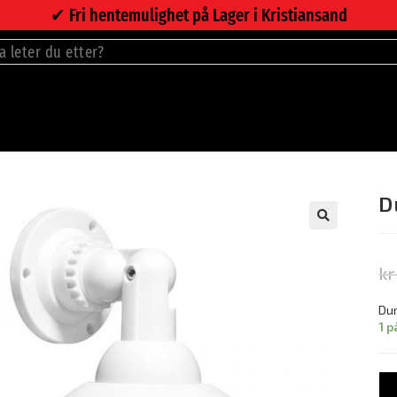
✔︎ Fri hentemulighet på Lager i Kristiansand
D
🔍
kr
Dum
1 p