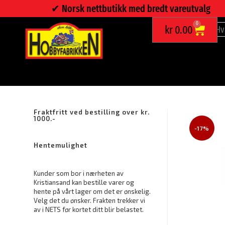
✔︎ Norsk nettbutikk med bredt vareutvalg
0
kr
0.00
DUMMY SIKKERHETSKAMERA
Fraktfritt ved bestilling over kr.
1000.-
-17%
Hentemulighet
Kunder som bor i nærheten av
Kristiansand kan bestille varer og
hente på vårt lager om det er ønskelig.
Velg det du ønsker. Frakten trekker vi
av i NETS før kortet ditt blir belastet.