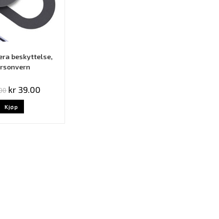
a beskyttelse,
rsonvern
kr
39.00
00
Kjøp