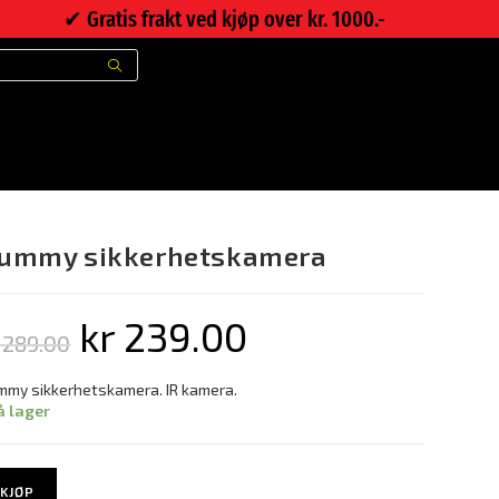
✔︎ Gratis frakt ved kjøp over kr. 1000.-
>
Nettbutikk
>
Dummy sikkerhetskamera
ummy sikkerhetskamera
kr
239.00
289.00
my sikkerhetskamera. IR kamera.
å lager
KJØP