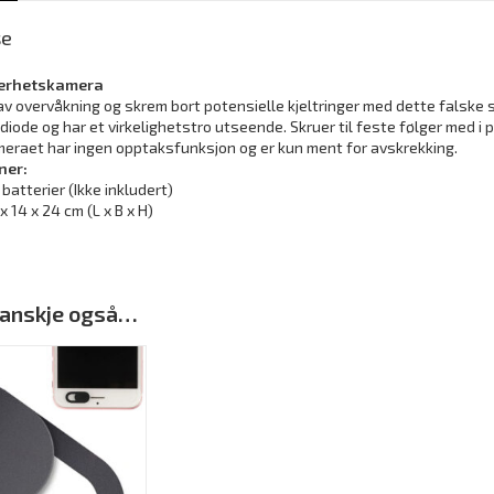
se
erhetskamera
n av overvåkning og skrem bort potensielle kjeltringer med dette fals
diode og har et virkelighetstro utseende. Skruer til feste følger med i 
meraet har ingen opptaksfunksjon og er kun ment for avskrekking.
oner:
 batterier (Ikke inkludert)
x 14 x 24 cm (L x B x H)
 kanskje også…