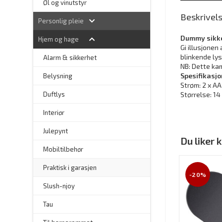
Øl og vinutstyr
Beskrivel
Personlig pleie
Dummy sikk
Hjem og hage
Gi illusjone
blinkende lys
Alarm & sikkerhet
NB: Dette ka
Spesifikasj
–
Belysning
Strøm: 2 x AA
–
Duftlys
Størrelse: 14 
–
Interiør
–
Julepynt
Du liker
Mobiltilbehør
Praktisk i garasjen
-20%
–
Slush-njoy
Tau