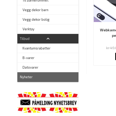
Til barnerommet
Vegg dekor barn
Vegg dekor bolig
–
Verktøy
Webkamer
pe
Tilbud
kr
49.
Kvantumsrabatter
–
B-varer
–
Datovarer
Nyheter