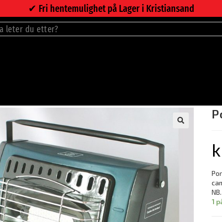
✔︎ Fri hentemulighet på Lager i Kristiansand
P
🔍
k
Por
cam
NB.
1 p