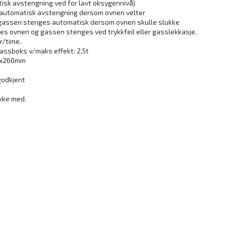
isk avstengning ved for lavt oksygennivå)
, automatisk avstengning dersom ovnen velter
 gassen stenges automatisk dersom ovnen skulle slukke
kkes ovnen og gassen stenges ved trykkfeil eller gasslekkasje.
r/time.
gassboks v/maks effekt: 2,5t
0x260mm
godkjent
ikke med.