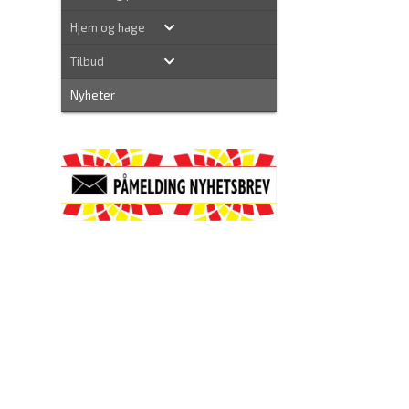
Hjem og hage
Tilbud
Nyheter