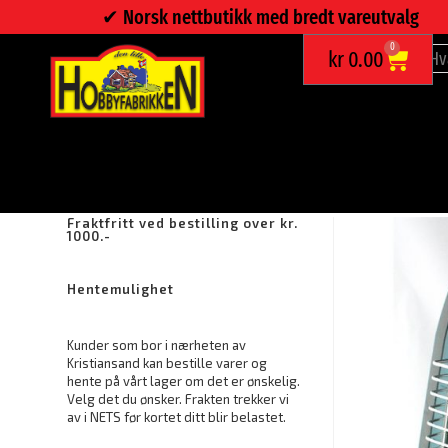
✔︎ Norsk nettbutikk med bredt vareutvalg
0
kr
0.00
PORTABEL MARINE GASSOVN 1200W
Fraktfritt ved bestilling over kr.
1000.-
Hentemulighet
Kunder som bor i nærheten av
Kristiansand kan bestille varer og
hente på vårt lager om det er ønskelig.
Velg det du ønsker. Frakten trekker vi
av i NETS før kortet ditt blir belastet.