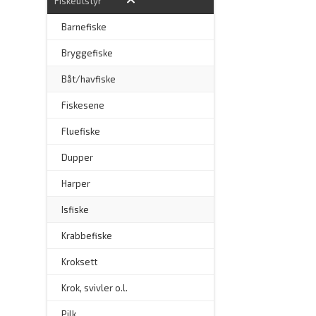
Fiskeutstyr
Barnefiske
Bryggefiske
Båt/havfiske
Fiskesene
Fluefiske
–
Dupper
Harper
Isfiske
Krabbefiske
Kroksett
–
Krok, svivler o.l.
Pilk