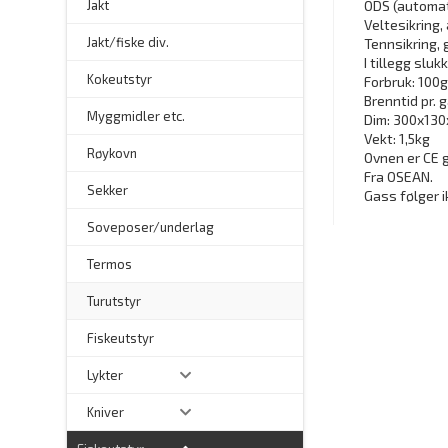
Jakt
ODS (automat
Veltesikring
Jakt/fiske div.
Tennsikring,
I tillegg slu
Kokeutstyr
Forbruk: 100g
Brenntid pr. 
Myggmidler etc.
Dim: 300x13
Vekt: 1,5kg
Røykovn
Ovnen er CE 
Fra OSEAN.
Sekker
Gass følger 
Soveposer/underlag
Termos
Turutstyr
Fiskeutstyr
Lykter
Kniver