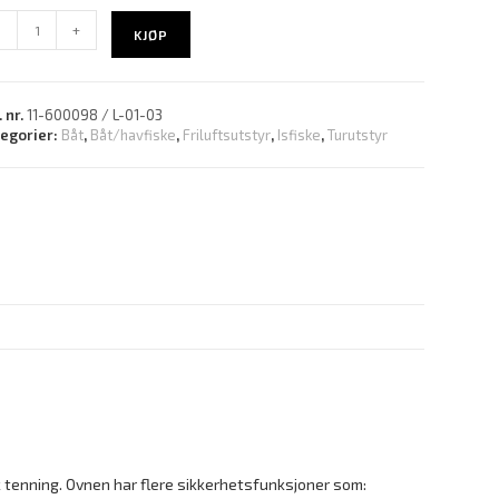
-
+
KJØP
. nr.
11-600098 / L-01-03
tegorier:
Båt
,
Båt/havfiske
,
Friluftsutstyr
,
Isfiske
,
Turutstyr
 tenning. Ovnen har flere sikkerhetsfunksjoner som: