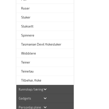
Ruser
Sluker
Sluksett
Spinnere
–
Tasmanian Devil fiskesluker
–
Wobblere
Teiner
Teinetau
Tilbehør, fiske
Kunnskap/læring
Gadgets
Personlig pleie