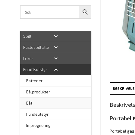
Spill
Puslespill alle
Leker
Friluftsutstyr
Batterier
BESKRIVELS
Bålprodukter
–
Båt
Beskrivel
Hundeutstyr
Portabel
–
Impregnering
Portabel gas