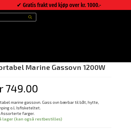
✔︎ Gratis frakt ved kjøp over kr. 1000.-
>
Nettbutikk
>
Portabel Marine Gassovn 1200W
ortabel Marine Gassovn 1200W
r
749.00
tabel marine gassovn. Gass ovn bærbar til båt, hytte,
ping o.l. Isfisketeltet.
 Assorterte farger.
å lager (kan også restbestilles)