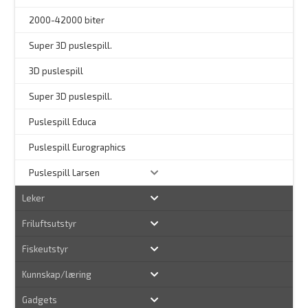
2000-42000 biter
–
Super 3D puslespill.
3D puslespill
–
Super 3D puslespill.
–
Puslespill Educa
–
Puslespill Eurographics
Puslespill Larsen
Leker
Friluftsutstyr
Fiskeutstyr
Kunnskap/læring
Gadgets