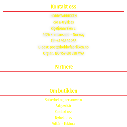
Kontakt oss
HOBBYFABRIKKEN
c/o a-trykk as
Rigetjønnveien 3,
4626 Kristiansand – Norway
Tlf:+47 928 39 255
E-post:
post@hobbyfabrikken.no
Org nr.: NO 959 610 738 MVA
Partnere
Om butikken
Sikkerhet og personvern
Salgsvilkår
Kontakt oss
Nyhetsbrev
Vilkår – Faktura