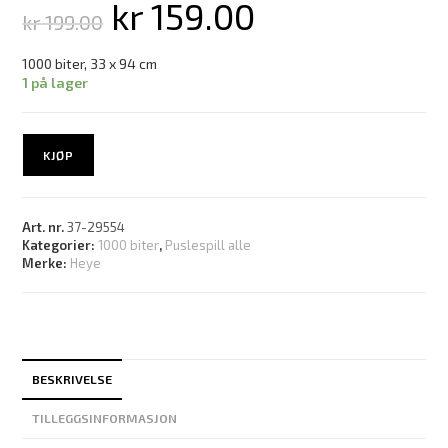
kr
159.00
kr
199.00
1000 biter, 33 x 94 cm
1 på lager
KJØP
Art. nr.
37-29554
Kategorier:
1000 biter
,
Puslespill alle
Merke:
Heye
BESKRIVELSE
TILLEGGSINFORMASJON